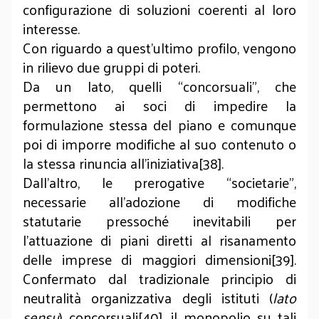
configurazione di soluzioni coerenti al loro
interesse.
Con riguardo a quest’ultimo profilo, vengono
in rilievo due gruppi di poteri.
Da un lato, quelli “concorsuali”, che
permettono ai soci di impedire la
formulazione stessa del piano e comunque
poi di imporre modifiche al suo contenuto o
la stessa rinuncia all’iniziativa[38].
Dall’altro, le prerogative “societarie”,
necessarie all’adozione di modifiche
statutarie pressoché inevitabili per
l’attuazione di piani diretti al risanamento
delle imprese di maggiori dimensioni[39].
Confermato dal tradizionale principio di
neutralità organizzativa degli istituti (
lato
sensu
) concorsuali[40], il monopolio su tali