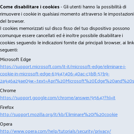
Come disabilitare i cookies
- Gli utenti hanno la possibilità di
rimuovere i cookie in qualsiasi momento attraverso le impostazioni
del browser.
I cookies memorizzati sul disco fisso del tuo dispositivo possono
comunque essere cancellati ed è inoltre possibile disabilitare i
cookies seguendo le indicazioni fornite dai principali browser, ai link
seguenti:
Microsoft Edge
https://support.microsoft.com/it-it/microsoft-edge/eliminare-i-
cookie-in-microsoft-edge-63947406-40ac-c3b8-57b9-
2a946a29ae09#:~:text=Apri%20Microsoft%20Edge%20and%20se
Chrome
https://support.google.com/chrome/answer/95647?hl=it
Firefox
http://support.mozilla.org/it/kb/Eliminare%20i%20cookie
Opera
http://www.opera.com/help/tutorials/security/privacy/