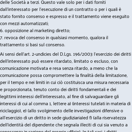
delle Società a terzi. Questo vale solo per i dati forniti
dall’interessato per l’esecuzione di un contratto o per i quali è
stato fornito consenso e espresso e il trattamento viene eseguito
con mezzi automatizzati;
6. opposizione al marketing diretto;
7. revoca del consenso in qualsiasi momento, qualora il
trattamento si basi sul consenso.
Ai sensi dell’art. 2-undicies del D.Lgs. 196/2003 l’esercizio dei diritti
dell’interessato può essere ritardato, limitato o escluso, con
comunicazione motivata e resa senza ritardo, a meno che la
comunicazione possa compromettere la finalità della limitazione,
per il tempo e nei limiti in cui ciò costituisca una misura necessaria
e proporzionata, tenuto conto dei diritti fondamentali e dei
legittimi interessi dell’interessato, al fine di salvaguardare gli
interessi di cui al comma 1, lettere a) (interessi tutelati in materia di
riciclaggio), e) (allo svolgimento delle investigazioni difensive o
all’esercizio di un diritto in sede giudiziaria)ed f) (alla riservatezza
dell’identità del dipendente che segnala illeciti di cui sia venuto a
conoscenza in ragione del proprio ufficio). In tali casi, i diritti