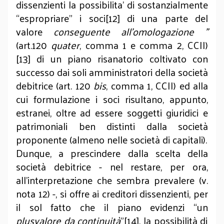
dissenzienti la possibilita’ di sostanzialmente
“espropriare” i soci[12] di una parte del
valore
conseguente all’omologazione ”
(art.120
quater
, comma 1 e comma 2, CCII)
[13] di un piano risanatorio coltivato con
successo dai soli amministratori della società
debitrice (art. 120
bis
, comma 1, CCII) ed alla
cui formulazione i soci risultano, appunto,
estranei, oltre ad essere soggetti giuridici e
patrimoniali ben distinti dalla società
proponente (almeno nelle società di capitali).
Dunque, a prescindere dalla scelta della
società debitrice - nel restare, per ora,
all’interpretazione che sembra prevalere (v.
nota 12) -, si offre ai creditori dissenzienti, per
il sol fatto che il piano evidenzi “un
plusvalore da continuità
”[14], la possibilità di