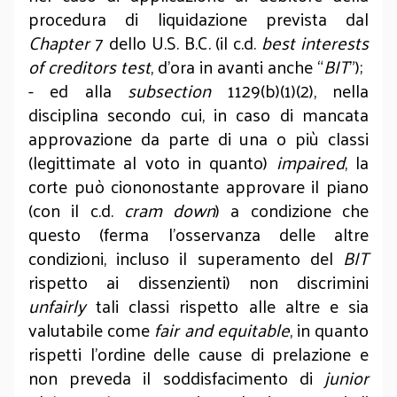
procedura di liquidazione prevista dal
Chapter
7 dello U.S. B.C. (il c.d.
best interests
of creditors test
, d’ora in avanti anche “
BIT
”);
- ed alla
subsection
1129(b)(1)(2), nella
disciplina secondo cui, in caso di mancata
approvazione da parte di una o più classi
(legittimate al voto in quanto)
impaired
, la
corte può ciononostante approvare il piano
(con il c.d.
cram down
) a condizione che
questo (ferma l’osservanza delle altre
condizioni, incluso il superamento del
BIT
rispetto ai dissenzienti) non discrimini
unfairly
tali classi rispetto alle altre e sia
valutabile come
fair and equitable
, in quanto
rispetti l’ordine delle cause di prelazione e
non preveda il soddisfacimento di
junior