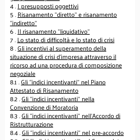
4 .
I presupposti oggettivi
5 .
Risanamento “diretto” e risanamento
“indiretto”
6 .
Il risanamento “liquidativo”
7 .
Lo stato di difficoltà e lo stato di crisi
8 .
Gli incentivi al superamento della
situazione di crisi d’impresa attraverso il
ricorso ad una procedura di composizione
negoziale
8.1 .
Gli “indici incentivanti” nel Piano
Attestato di Risanamento
8.2 .
Gli “indici incentivanti” nella
Convenzione di Moratoria
8.3 .
Gli “indici incentivanti” nell’Accordo di
Ristrutturazione
8.4 .
Gli “indici incentivanti” nel pre-accordo