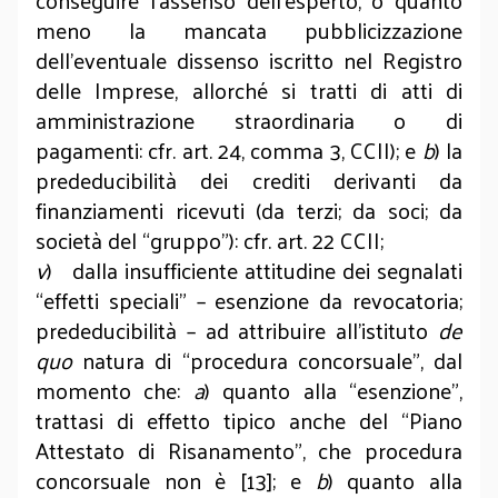
conseguire l’assenso dell’esperto, o quanto
meno la mancata pubblicizzazione
dell’eventuale dissenso iscritto nel Registro
delle Imprese, allorché si tratti di atti di
amministrazione straordinaria o di
pagamenti: cfr. art. 24, comma 3, CCII); e
b
) la
prededucibilità dei crediti derivanti da
finanziamenti ricevuti (da terzi; da soci; da
società del “gruppo”): cfr. art. 22 CCII;
v
) dalla insufficiente attitudine dei segnalati
“effetti speciali” – esenzione da revocatoria;
prededucibilità – ad attribuire all’istituto
de
quo
natura di “procedura concorsuale”, dal
momento che:
a
) quanto alla “esenzione”,
trattasi di effetto tipico anche del “Piano
Attestato di Risanamento”, che procedura
concorsuale non è [13]; e
b
) quanto alla