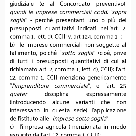
giudiziale (e al Concordato preventivo),
quindi le imprese commerciali cc.dd. “sopra
soglia
” - perché presentanti uno o più dei
presupposti quantitativi indicati nell’art. 2,
comma 1, lett. d), CCII: v. art 124, comma 1 -;
b) le imprese commerciali non soggette al
fallimento, poiché “
sotto soglia
” (cioè, prive
di tutti i presupposti quantitativi di cui al
richiamato art. 2, comma 1, lett. d), CCII): l’art.
12, comma 1, CCII menziona genericamente
“
l’im­pren­ditore commerciale
”, e l’art. 25
quater
disciplina espressamente
(introducendo alcune varianti che non
interessano in questa sede) l’applicazione
dell’istitu
to alle “
imprese sotto soglia
”;
c) l’impresa agricola (menzionata in modo
esplicito dall’art. 12, comma 1, CCII);