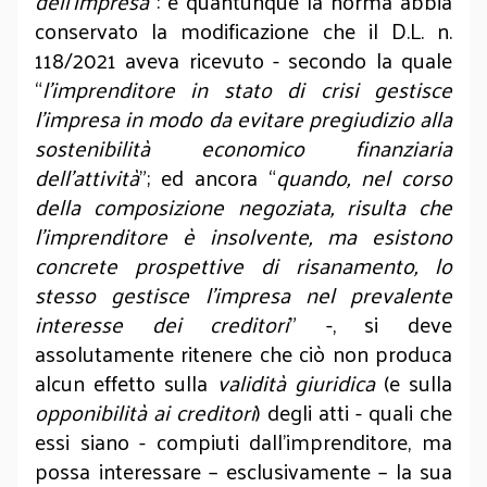
dell’impresa
”: e quantunque la norma abbia
conservato la modificazione che il D.L. n.
118/2021 aveva ricevuto - secondo la quale
“
l’im­prenditore in stato di crisi gestisce
l’impresa in modo da evitare pregiudizio alla
sostenibilità economico finanziaria
dell’attività
”; ed ancora “
quando, nel corso
della composizione negoziata, risulta che
l’imprenditore è insolvente, ma esistono
concrete prospettive di risanamento, lo
stesso gestisce l’impresa nel prevalente
interesse dei creditori
” -, si deve
assolutamente ritenere che ciò non produca
alcun effetto sulla
validità giuridica
(e sulla
opponibilità ai creditori
) degli atti - quali che
essi siano - compiuti dall’impren
ditore, ma
possa interessare – esclusivamente – la sua