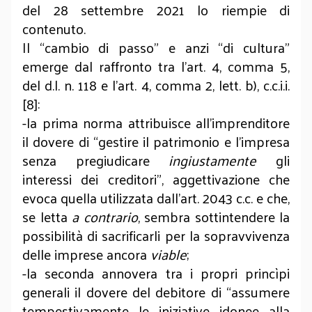
del 28 settembre 2021 lo riempie di
contenuto.
Il “cambio di passo” e anzi “di cultura”
emerge dal raffronto tra l’art. 4, comma 5,
del d.l. n. 118 e l’art. 4, comma 2, lett. b), c.c.i.i.
[8]:
-la prima norma attribuisce all’imprenditore
il dovere di “gestire il patrimonio e l’impresa
senza pregiudicare
ingiustamente
gli
interessi dei creditori”, aggettivazione che
evoca quella utilizzata dall’art. 2043 c.c. e che,
se letta
a contrario
, sembra sottintendere la
possibilità di sacrificarli per la sopravvivenza
delle imprese ancora
viable
;
-la seconda annovera tra i propri princìpi
generali il dovere del debitore di “assumere
tempestivamente le iniziative idonee alla