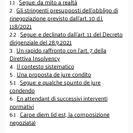
1.1 .
Segue: da mito a realtà
2 .
Gli stringenti presupposti dell’obbligo di
rinegoziazione previsto dall’art. 10 d.l.
118/2021
2.2 .
Segue: e declinato dall’art. 11 del Decreto
dirigenziale del 28.9.2021
3 .
Un rapido raffronto con l’art. 7 della
Direttiva Insolvency
4 .
Il contesto sistematico
5 .
Una proposta de jure condito
5.1 .
Segue: e qualche spunto de jure
condendo
6 .
En attendant di successivi interventi
normativi
6.1 .
Carpe diem (id est, la composizione
negoziata)