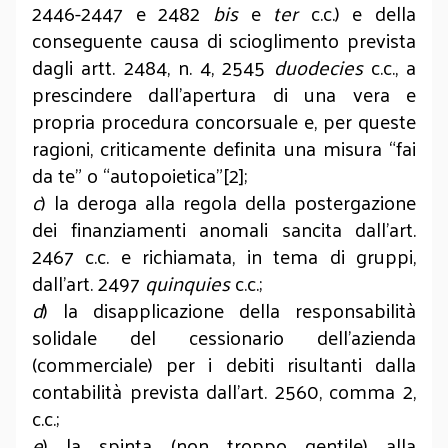
2446-2447 e 2482
bis
e
ter
c.c.) e della
conseguente causa di scioglimento prevista
dagli artt. 2484, n. 4, 2545
duodecies
c.c., a
prescindere dall’apertura di una vera e
propria procedura concorsuale e, per queste
ragioni, criticamente definita una misura “fai
da te” o “autopoietica”[2];
c
) la deroga alla regola della postergazione
dei finanziamenti anomali sancita dall’art.
2467 c.c. e richiamata, in tema di gruppi,
dall’art. 2497
quinquies
c.c.;
d
) la disapplicazione della responsabilità
solidale del cessionario dell’azienda
(commerciale) per i debiti risultanti dalla
contabilità prevista dall’art. 2560, comma 2,
c.c.;
e
) la spinta (non troppo gentile) alla