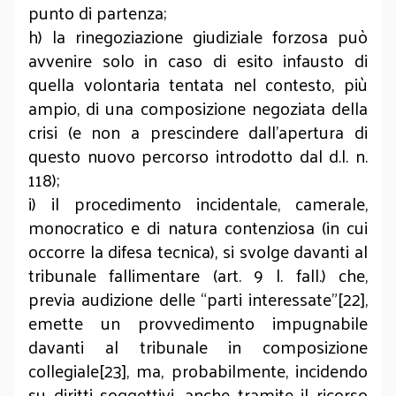
punto di partenza;
h) la rinegoziazione giudiziale forzosa può
avvenire solo in caso di esito infausto di
quella volontaria tentata nel contesto, più
ampio, di una composizione negoziata della
crisi (e non a prescindere dall’apertura di
questo nuovo percorso introdotto dal d.l. n.
118);
i) il procedimento incidentale, camerale,
monocratico e di natura contenziosa (in cui
occorre la difesa tecnica), si svolge davanti al
tribunale fallimentare (art. 9 l. fall.) che,
previa audizione delle “parti interessate”[22],
emette un provvedimento impugnabile
davanti al tribunale in composizione
collegiale[23], ma, probabilmente, incidendo
su diritti soggettivi, anche tramite il ricorso