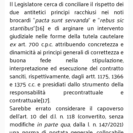
Il Legislatore cerca di conciliare il rispetto dei
due antitetici principi racchiusi nei noti
brocardi “
pacta sunt servanda
” e “
rebus sic
stantibus
”[16] e di arginare un intervento
giudiziale nelle forme della tutela cautelare
ex
art. 700 c.p.c. attribuendo concretezza e
dinamicità ai principi generali di correttezza e
buona fede nella stipulazione,
interpretazione ed esecuzione del contratto
sanciti, rispettivamente, dagli artt. 1175, 1366
e 1375 c.c. e presidiati dallo strumento della
responsabilità precontrattuale e
contrattuale[17].
Sarebbe errato considerare il capoverso
dell’art. 10 del d.l. n. 118 (convertito, senza
modifiche
in parte qua
, dalla l. n. 147/2021)
una norma di portata generale, collocabile