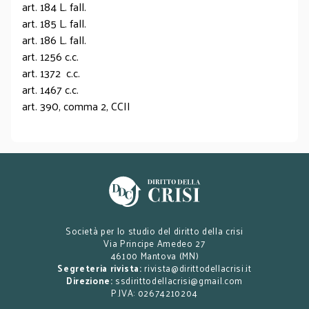
art. 184 L. fall.
art. 185 L. fall.
art. 186 L. fall.
art. 1256 c.c.
art. 1372 c.c.
art. 1467 c.c.
art. 390, comma 2, CCII
Società per lo studio del diritto della crisi
Via Principe Amedeo 27
46100 Mantova (MN)
Segreteria rivista:
rivista@dirittodellacrisi.it
Direzione:
ssdirittodellacrisi@gmail.com
P.IVA: 02674210204