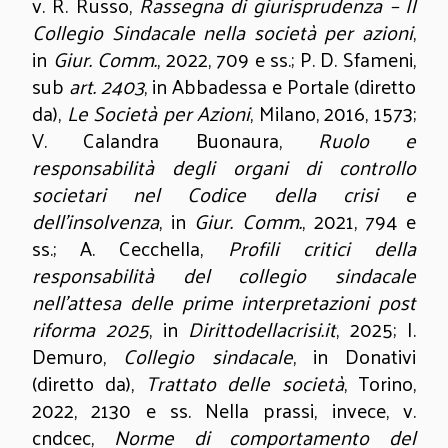
v. R. Russo,
Rassegna di giurisprudenza – Il
Collegio Sindacale nella società per azioni
,
in
Giur. Comm.
, 2022, 709 e ss.; P. D. Sfameni,
sub
art. 2403
, in Abbadessa e Portale (diretto
da),
Le Società per Azioni
, Milano, 2016, 1573;
V. Calandra Buonaura,
Ruolo e
responsabilità degli organi di controllo
societari nel Codice della crisi e
dell’insolvenza
, in
Giur. Comm.
, 2021, 794 e
ss.; A. Cecchella,
Profili critici della
responsabilità del collegio sindacale
nell’attesa delle prime interpretazioni post
riforma 2025
, in
Dirittodellacrisi.it
, 2025; I.
Demuro,
Collegio sindacale
, in Donativi
(diretto da),
Trattato delle società
, Torino,
2022, 2130 e ss. Nella prassi, invece, v.
cndcec,
Norme di comportamento del