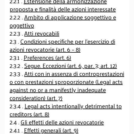
2.2.1 .
Estensione della armonizzazione
proposta e finalità delle azioni interessate
2.2.2 .
Ambito di applicazione soggettivo e
oggettivo
2.2.3 .
Atti revocabili
2.3 .
Condizioni specifiche per l’esercizio di
azioni revocatorie (art. 6 – 8)
2.3.1 .
Preferences (art. 6)
2.3.2 .
Segue. Eccezioni (art. 6, par. 3; art. 12)
2.3.3 .
Atti con in assenza di controprestazioni
o con prestazioni sproporzionate (Legal acts
against no or a manifestly inadequate
consideration) (art. 7)
2.3.4 .
Legal acts intentionally detrimental to
creditors (art. 8)
2.4 .
Gli effetti delle azioni revocatorie
2.4.1 .
Effetti generali (art. 9)