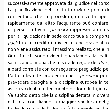
successivamente approvata dal giudice nel corso de
La pianificazione della ristrutturazione prima d
consentono che la procedura, una volta apert
rapidamente, dall’altro l’acquirente può contar
disperso. Tuttavia il
pre-pack
rappresenta un risc
per la liquidazione in sede concorsuale comporta i
pack
tutela i creditori privilegiati che, grazie a
non viene assicurato il massimo realizzo, che è inv
Questi rischi sono evidenti guardando alla real
sacrificando in qualche misura le regole del
due 
a parti correlate con conseguente pregiudizio per 
L’altro rilevante problema che il
pre-pack
pone,
prevedere deroghe alla disciplina europea in tem
assicurando il mantenimento dei loro diritti, in c
Va subito detto che la disciplina dettata in dive
difficoltà, conciliando la maggior snellezza del
l’individuazione dell’offerta più favorevole, anch