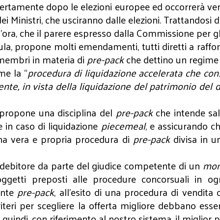
tamente dopo le elezioni europee ed occorrerà verifi
 Ministri, che usciranno dalle elezioni. Trattandos
 d’ora, che il parere espresso dalla Commissione per gl
ula, propone molti emendamenti, tutti diretti a rafforz
i membri in materia di
pre-pack
che dettino un regime p
me la “
procedura di liquidazione accelerata che conse
ente, in vista della liquidazione del patrimonio del 
 propone una disciplina del
pre-pack
che intende salv
e in caso di liquidazione
piecemeal
, e assicurando ch
 una vera e propria procedura di
pre-pack
divisa in u
 debitore da parte del giudice competente di un
mon
oggetti preposti alle procedure concorsuali in 
ente
pre-pack
, all’esito di una procedura di vendita
iteri per scegliere la offerta migliore debbano esse
e e quindi, con riferimento al nostro sistema, il miglior 