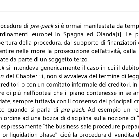
rocedure di
pre-pack
si è ormai manifestata da tempo 
li ordinamenti europei in Spagna ed Olanda[1]. Le
apertura della procedura, dal supporto di finanziator
ntire nelle more la prosecuzione dell’attività, dal
i date da parte di un soggetto terzo.
ck
si intendeva genericamente il caso in cui il debi
on
, del Chapter 11, non si avvaleva del termine di leg
itori o con un comitato informale dei creditori, in g
 di più nell’ipotesi che il piano contenesse in sé a
te, sempre tuttavia con il consenso dei principali cr
ento quando si parla di
pre-pack
. Ad esempio un re
 ordine ad una bozza di disciplina sulla nozione di “
a espressamente “the business sale procedure prep
or liquidation phase”, cioè la procedura di vendita d