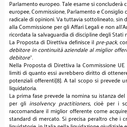
Parlamento europeo. Tale esame si concluderà cer
europee, Commissione, Parlamento e Consiglio dei
radicale di opinioni. Va tuttavia sottolineato, sin
alla Commissione per gli Affari Legali e non all’A
ricordata la salvaguardia di discipline degli Stat
La Proposta di Direttiva definisce il
pre-pack
, co
debitore in continuità aziendale al miglior offer
debitore
”.
Nella Proposta di Direttiva la Commissione UE
limiti di quanto essi avrebbero diritto di ottener
potenziali offerenti[8]. A tal scopo si prevede
liquidatoria.
La prima fase prevede la nomina su istanza del
per gli
insolvency practitioners,
cioè per i s
raccomandare il miglior offerente come acquir
standard di mercato. Si precisa peraltro che i cr
liquidatorie, in Italia nella liquidazione giudizial