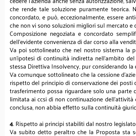
cedere l’azienda anche senza autorizzazione, salvo 
che rende tale soluzione puramente teorica. Nel
concordato, e può, eccezionalmente, essere antic
che non vi sono soluzioni migliori sul mercato e 
Composizione negoziata e concordato sempli
dell’evidente convenienza di dar corso alla vendit
Va poi sottolineato che nel nostro sistema la pro
un’ipotesi di continuità indiretta nell’ambito d
stessa Direttiva Insolvency, pur considerando la
Va comunque sottolineato che la cessione d’aziend
rispetto del principio di conservazione dei posti d
trasferimento possa riguardare solo una parte dei
limitata ai ccsi di non continuazione dell’attivit
conclusa, non abbia effetto sulla continuità giurid
4
. Rispetto ai principi stabiliti dal nostro legisla
Va subito detto peraltro che la Proposta sta se