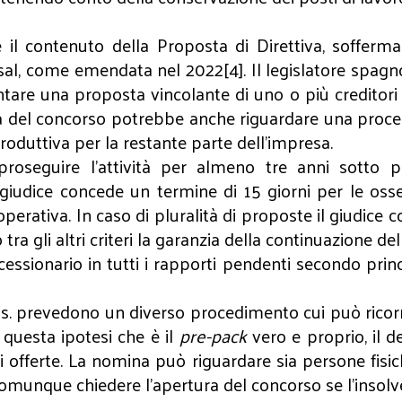
 il contenuto della Proposta di Direttiva, sofferm
rsal, come emendata nel 2022[4]. Il legislatore spagn
e una proposta vincolante di uno o più creditori o 
ra del concorso potrebbe anche riguardare una proced
produttiva per la restante parte dell’impresa.
 proseguire l’attività per almeno tre anni sotto
giudice concede un termine di 15 giorni per le osser
ooperativa. In caso di pluralità di proposte il giudice
a gli altri criteri la garanzia della continuazione dell
essionario in tutti i rapporti pendenti secondo princ
ss. prevedono un diverso procedimento cui può ricorre
 questa ipotesi che è il
pre-pack
vero e proprio, il d
i offerte. La nomina può riguardare sia persone fisic
omunque chiedere l’apertura del concorso se l’insolv