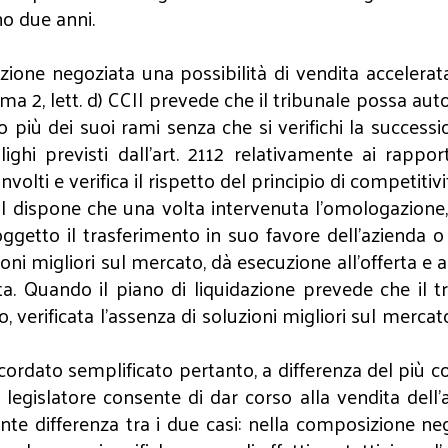
no due anni.
izione negoziata una possibilità di vendita accelera
omma 2, lett. d) CCII prevede che il tribunale possa a
 più dei suoi rami senza che si verifichi la successi
lighi previsti dall’art. 2112 relativamente ai rapport
volti e verifica il rispetto del principio di competitiv
I dispone che una volta intervenuta l’omologazione, 
etto il trasferimento in suo favore dell’azienda o d
zioni migliori sul mercato, dà esecuzione all’offerta e 
zata. Quando il piano di liquidazione prevede che i
o, verificata l’assenza di soluzioni migliori sul merca
rdato semplificato pertanto, a differenza del più co
 legislatore consente di dar corso alla vendita dell’
dente differenza tra i due casi: nella composizione n