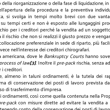
lla riorganizzazione o della fase di liquidazione, in a
ell’apertura della procedura e la preventiva individu
a, si svolga in tempi molto brevi con due vantagg
e su tempi certi e non è esposto alle lungaggini pro
hio per i creditori perché la vendita ad un soggetto
l rischio che non si realizzi il giusto prezzo e venga
lla collocazione preferenziale in sede di riparto, più
ece nell’interesse dei creditori chirografari.
tà americana, dove le
Bankruptcy Courts
hanno soven
process of law
[3]
. Inoltre il
pre-pack
rischia, senza ad
i creditori.
 almeno in taluni ordinamenti, è la tutela dei rap
a di conservazione dei posti di lavoro prevista dal
aso di trasferimento d’impresa.
rsi ordinamenti, così come quella contenuta nella Prop
pre-pack
con misure dirette ad evitare la vendita a 
e tenendo conto della conservazione dei posti di lavor