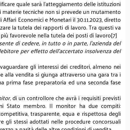
care quale sarà l’atteggiamento delle istituzioni
i di materie tecniche non si prevede un mutamento
i Affari Economici e Monetari il 30.11.2023, diretto
are la tutela dei rapporti di lavoro. Tra questi va
iù favorevole nella tutela dei posti di lavoro[7]
nte di cedere, in tutto o in parte, l'azienda del
debitore per effetto dell'accertato insolvenza del
aguardare gli interessi dei creditori, almeno nei
e alla vendita si giunga attraverso una gara tra i
na prima fase preparatoria ed una seconda fase
itor
, di un controllore che avrà i requisiti previsti
ogni Stato membro. Il monitor ha due compiti:
 competitiva, trasparente, equa e rispettosa degli
re gli stessi adottati nelle procedure concorsuali
prezzo a parità delle altre condizioni di vendita.