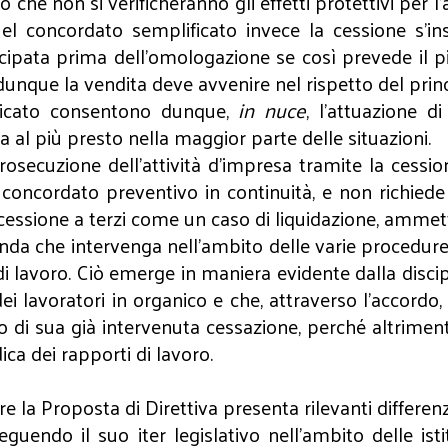
che non si verificheranno gli effetti protettivi per l’
 concordato semplificato invece la cessione s’inse
ipata prima dell’omologazione se così prevede il pia
dunque la vendita deve avvenire nel rispetto del princ
ficato consentono dunque,
in nuce
, l’attuazione d
a al più presto nella maggior parte delle situazioni.
secuzione dell’attività d’impresa tramite la cession
el concordato preventivo in continuità, e non richie
 cessione a terzi come un caso di liquidazione, ammet
a che intervenga nell’ambito delle varie procedure no
i lavoro. Ciò emerge in maniera evidente dalla discipli
 lavoratori in organico e che, attraverso l’accordo, s
à o di sua già intervenuta cessazione, perché altriment
ica dei rapporti di lavoro.
tore la Proposta di Direttiva presenta rilevanti differen
guendo il suo iter legislativo nell’ambito delle is