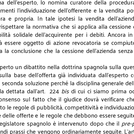
na dell’esperto, lo nomina curatore della procedura.
menti l’individuazione dell’offerente e la vendita po
ra e propria. In tale ipotesi la vendita dell’azie
spettare la normativa che si applica alla cessione d
bilità solidale dell’acquirente per i debiti. Ancora 
otrà essere oggetto di azione revocatoria se compiu
 la conclusione che la cessione dell’azienda senza 
aperto un dibattito nella dottrina spagnola sulla que
ulla base dell’offerta già individuata dall’esperto
a seconda soluzione perché la disciplina generale de
la dettata dall’art. 224
bis
di cui ci siamo prima oc
nsenso sul fatto che il giudice dovrà verificare ch
to le regole di pubblicità, competitività e individuazi
 delle offerte e le regole che debbono essere seguit
legislatore spagnolo è intervenuto dopo che il
pre-
indi prassi che vengono ordinariamente seguite. L’ar