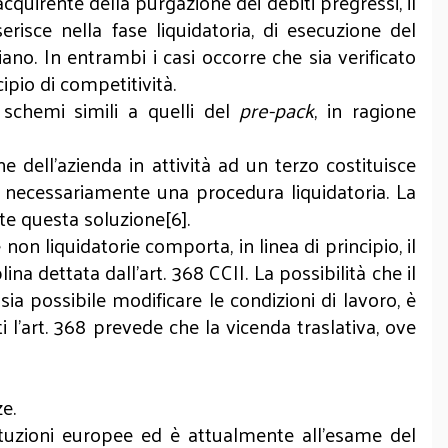
acquirente della purgazione dei debiti pregressi, il
risce nella fase liquidatoria, di esecuzione del
no. In entrambi i casi occorre che sia verificato
ipio di competitività.
i schemi simili a quelli del
pre-pack
, in ragione
e dell’azienda in attività ad un terzo costituisce
de necessariamente una procedura liquidatoria. La
te questa soluzione[6].
n liquidatorie comporta, in linea di principio, il
na dettata dall’art. 368 CCII. La possibilità che il
ia possibile modificare le condizioni di lavoro, è
i l’art. 368 prevede che la vicenda traslativa, ove
ze.
tituzioni europee ed è attualmente all’esame del