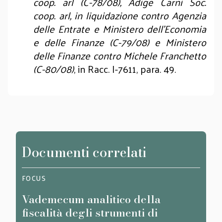
coop. arl (C-78/08), Adige Carni Soc.
coop. arl, in liquidazione contro Agenzia
delle Entrate e Ministero dell’Economia
e delle Finanze (C-79/08) e Ministero
delle Finanze contro Michele Franchetto
(C-80/08)
, in Racc. I-7611, para. 49.
Documenti correlati
FOCUS
FOCU
Vademecum analitico della
Stag
fiscalità degli strumenti di
Codi