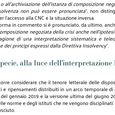
o all'archiviazione dell'istanza di composizione neg
nsolvenza non può essere pronunciata
", non distin
er l'accesso alla CNC e la situazione inversa.
la norma in commento si è pronunciato, da ultimo, an
posizione negoziata della crisi anche nell'ipotesi i
agione di una interpretazione sistematica e teleol
 e dei principi espressi dalla Direttiva Insolvency
".
specie, alla luce dell'interpretazione
corre considerare che il tenore letterale delle dis
i e ripensamenti distribuiti in un arco temporale di di
 del gennaio 2019 e la versione ultima del giugno 2
le norme e degli istituti che ne vengono disciplinati: i
osciuto.