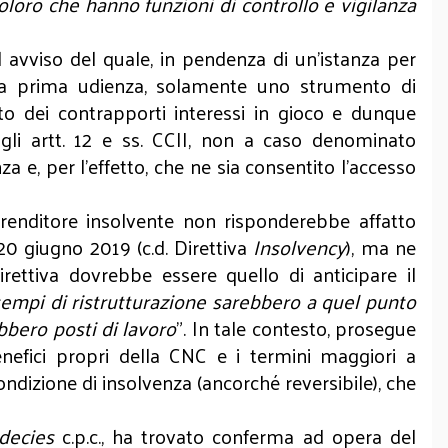
oloro che hanno funzioni di controllo e vigilanza
ad avviso del quale, in pendenza di un'istanza per
o la prima udienza, solamente uno strumento di
ento dei contrapporti interessi in gioco e dunque
 agli artt. 12 e ss. CCII, non a caso denominato
za e, per l’effetto, che ne sia consentito l’accesso
renditore insolvente non risponderebbe affatto
20 giugno 2019 (c.d. Direttiva
Insolvency
), ma ne
irettiva dovrebbe essere quello di anticipare il
i tempi di ristrutturazione sarebbero a quel punto
bbero posti di lavoro
". In tale contesto, prosegue
enefici propri della CNC e i termini maggiori a
 condizione di insolvenza (ancorché reversibile), che
decies
c.p.c., ha trovato conferma ad opera del