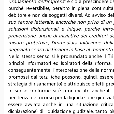
risanamento dell'impresa
" e ciò a prescindere da
purché reversibile), peraltro in piena continui
debitore e non da soggetti diversi. Ad avviso del
suo tenore letterale, ancorché non privo di un 
soluzioni disfunzionali e inique, perché in
prevenzione, anche di iniziative dei creditori de
misure protettive, l’immediata inibizione dell
negoziata senza distinzioni in base al momento i
Nello stesso senso si è pronunciato anche il Tri
principi informatori ed ispiratori della riforma,
conseguentemente, l'interpretazione della norma
promossi dai terzi (che possono, quindi, essere p
strategia di risanamento) e attribuisce effetti pre
In senso conforme si è pronunciato anche il Tr
pendenza del ricorso per la liquidazione giudizial
essere avviata anche in una situazione criti
dichiarazione) di liquidazione giudiziale, tanto p