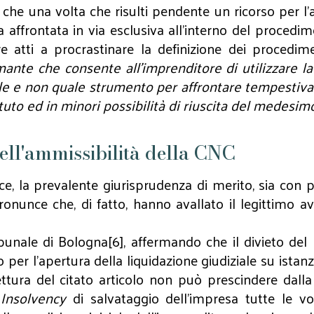
 che una volta che risulti pendente un ricorso per l’a
a affrontata in via esclusiva all’interno del procedim
e atti a procrastinare la definizione dei procedimen
lamante che consente all’imprenditore di utilizzare
le e non quale strumento per affrontare tempestivam
tituto ed in minori possibilità di riuscita del medesim
ell'ammissibilità della CNC
e, la prevalente giurisprudenza di merito, sia co
pronunce che, di fatto, hanno avallato il legittimo
unale di Bologna[6], affermando che il divieto del 
er l’apertura della liquidazione giudiziale su istanz
ttura del citato articolo non può prescindere dall
a
Insolvency
di salvataggio dell’impresa tutte le vol