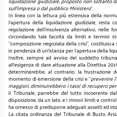
liquidazione giudiziale, proposto non soltanto d
sull’impresa o dal pubblico Ministero
".
In linea con la lettura più estensiva della norma
l'apertura della liquidazione giudiziale, res
regolazione dell'insolvenza alternativo, nelle f
circondando tale facoltà da limiti e termini st
“composizione negoziata della crisi”, costituisca s
in pendenza di un’istanza per l’apertura della liqu
Inoltre, sempre ad avviso del suddetto tribun
all’esigenza di dare attuazione alla Direttiva 2
determinerebbe, al contrario, la frustrazione d
momento di emersione della crisi e "
prevenire l
maggiori, diminuirebbero i tassi di recupero per 
il Tribunale, parrebbe del tutto incoerente da
disposizione, da un lato, e i minori limiti e contro
ha omesso di predisporre adeguati assetti ed iniz
La citata ordinanza del Tribunale di Busto Ars