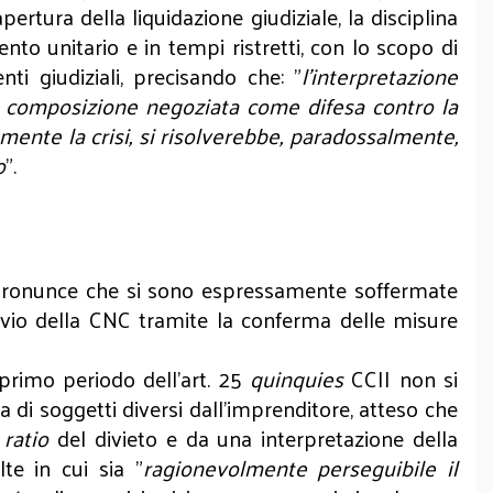
pertura della liquidazione giudiziale, la disciplina
ento unitario e in tempi ristretti, con lo scopo di
ti giudiziali, precisando che: "
l’interpretazione
 la composizione negoziata come difesa contro la
ente la crisi, si risolverebbe, paradossalmente,
o
".
n pronunce che si sono espressamente soffermate
 avvio della CNC tramite la conferma delle misure
primo periodo dell’art. 25
quinquies
CCII non si
a di soggetti diversi dall’imprenditore, atteso che
a
ratio
del divieto e da una interpretazione della
te in cui sia "
ragionevolmente perseguibile il