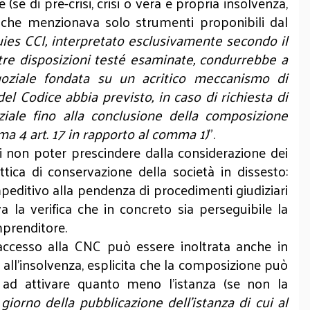
(se di pre-crisi, crisi o vera e propria insolvenza,
1, che menzionava solo strumenti proponibili dal
uies CCI, interpretato esclusivamente secondo il
ltre disposizioni testé esaminate, condurrebbe a
goziale fondata su un acritico meccanismo di
del Codice abbia previsto, in caso di richiesta di
iziale fino alla conclusione della composizione
ma 4 art. 17 in rapporto al comma 1)
".
di non poter prescindere dalla considerazione dei
ottica di conservazione della società in dissesto:
editivo alla pendenza di procedimenti giudiziari
va la verifica che in concreto sia perseguibile la
imprenditore.
 accesso alla CNC può essere inoltrata anche in
o all'insolvenza, esplicita che la composizione può
 ad attivare quanto meno l'istanza (se non la
giorno della pubblicazione dell'istanza di cui al