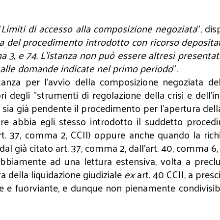
"
Limiti di accesso alla composizione negoziata
", di
del procedimento introdotto con ricorso depositato 
ma 3, e 74. L’istanza non può essere altresì presenta
 alle domande indicate nel primo periodo
".
anza per l'avvio della composizione negoziata del
i degli "strumenti di regolazione della crisi e dell'in
ia già pendente il procedimento per l’apertura della li
itore abbia egli stesso introdotto il suddetto procedi
art. 37, comma 2, CCII) oppure anche quando la richi
 dal già citato art. 37, comma 2, dall'art. 40, comma 6,
ubbiamente ad una lettura estensiva, volta a preclud
 della liquidazione giudiziale
ex
art. 40 CCII, a presc
iciale e fuorviante, e dunque non pienamente condivi