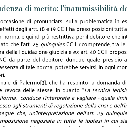
udenza di merito: l'inammissibilità 
occasione di pronunciarsi sulla problematica in 
 effetti degli artt. 18 e 19 CCII ha preso posizioni tutt
la norma, e quindi più restrittiva per il debitore che 
ato che l’art. 25
quinquies
CCII ricomprende, tra le 
a della liquidazione giudiziale
ex
art. 40 CCII propost
 CNC da parte del debitore: dunque quale presidio 
in assenza di tale norma, potrebbe servirsi, in ogni m
ri.
bunale di Palermo[3], che ha respinto la domanda d
e revoca delle stesse, in quanto "
La tecnica legisl
riforma, conduce l’interprete a vagliare - quale lim
o agli strumenti di regolazione della crisi e dell’i
egue che, un’interpretazione dell’art. 25 quinqu
composizione negoziata in tutte le ipotesi in cui si