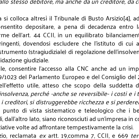
allo stesso debitore, ma anche da un creditore, da c
 si colloca altresì il Tribunale di Busto Arsizio[4], 
ta consentito depositare, a pena di decadenza entr
orme dell'art. 44 CCII, in un equilibrato bilanciam
ringenti, dovendosi escludere che l’istituto di cui
trumento (stragiudiziale) di regolazione dell’insolven
idazione giudiziale.
ale, consentire l’accesso alla CNC anche ad un imp
019/1023 del Parlamento Europeo e del Consiglio del 
ell’effetto utile, atteso che scopo della suddetta d
’insolvenza, perché -anche se reversibile- i costi e 
i creditori, si distruggerebbe ricchezza e si perdere
l punto di vista sistematico e teleologico che i b
lli, dall’altro lato, siano riconosciuti ad un’impresa in
iative volte ad affrontare tempestivamente la crisi.
izio, reclamata
ex
artt. 19,comma 7, CCII, e 669
ter