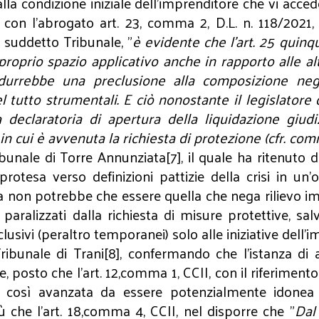
lla condizione iniziale dell'imprenditore che vi accede 
tà con l'abrogato art. 23, comma 2, D.L. n. 118/202
 suddetto Tribunale, "
è evidente che l’art. 25 quinq
proprio spazio applicativo anche in rapporto alle a
trodurrebbe una preclusione alla composizione ne
l tutto strumentali. E ciò nonostante il legislatore 
a declaratoria di apertura della liquidazione giud
n cui è avvenuta la richiesta di protezione (cfr. com
bunale di Torre Annunziata[7], il quale ha ritenuto 
 protesa verso definizioni pattizie della crisi in un'
 non potrebbe che essere quella che nega rilievo imp
aralizzati dalla richiesta di misure protettive, sal
clusivi (peraltro temporanei) solo alle iniziative dell'
ibunale di Trani[8], confermando che l'istanza di
e, posto che l'art. 12,comma 1, CCII, con il riferiment
ca così avanzata da essere potenzialmente idonea
iù che l'art. 18,comma 4, CCII, nel disporre che "
Dal 