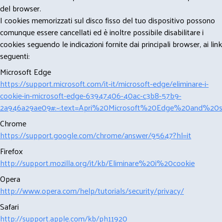
del browser.
I cookies memorizzati sul disco fisso del tuo dispositivo possono
comunque essere cancellati ed è inoltre possibile disabilitare i
cookies seguendo le indicazioni fornite dai principali browser, ai link
seguenti:
Microsoft Edge
https://support.microsoft.com/it-it/microsoft-edge/eliminare-i-
cookie-in-microsoft-edge-63947406-40ac-c3b8-57b9-
2a946a29ae09#:~:text=Apri%20Microsoft%20Edge%20and%20se
Chrome
https://support.google.com/chrome/answer/95647?hl=it
Firefox
http://support.mozilla.org/it/kb/Eliminare%20i%20cookie
Opera
http://www.opera.com/help/tutorials/security/privacy/
Safari
http://support.apple.com/kb/ph11920