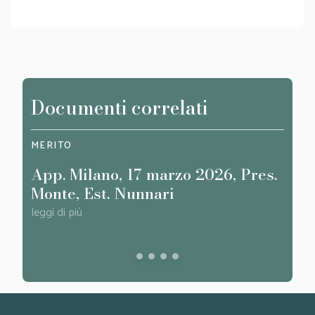
Documenti correlati
MERITO
SAGG
App. Milano, 17 marzo 2026, Pres.
Com
Monte, Est. Nunnari
oper
all’
leggi di più
dell
leggi d