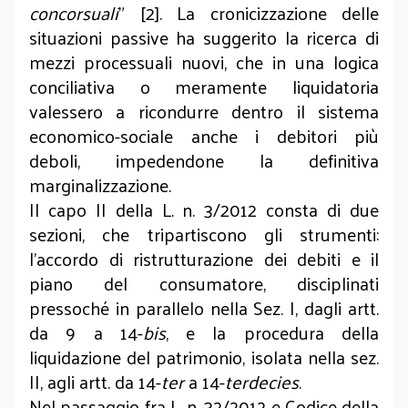
concorsuali
” [2]. La cronicizzazione delle
situazioni passive ha suggerito la ricerca di
mezzi processuali nuovi, che in una logica
conciliativa o meramente liquidatoria
valessero a ricondurre dentro il sistema
economico-sociale anche i debitori più
deboli, impedendone la definitiva
marginalizzazione.
Il capo II della L. n. 3/2012 consta di due
sezioni, che tripartiscono gli strumenti:
l'accordo di ristrutturazione dei debiti e il
piano del consumatore, disciplinati
pressoché in parallelo nella Sez. I, dagli artt.
da 9 a 14-
bis
, e la procedura della
liquidazione del patrimonio, isolata nella sez.
II, agli artt. da 14-
ter
a 14-
terdecies
.
Nel passaggio fra L. n. 32/2012 e Codice della