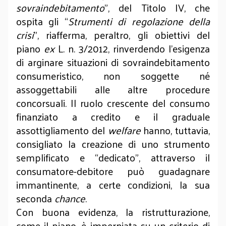
sovraindebitamento
”, del Titolo IV, che
ospita gli “
Strumenti di regolazione della
crisi
”, riafferma, peraltro, gli obiettivi del
piano
ex
L. n. 3/2012, rinverdendo l’esigenza
di arginare situazioni di sovraindebitamento
consumeristico, non soggette né
assoggettabili alle altre procedure
concorsuali. Il ruolo crescente del consumo
finanziato a credito e il graduale
assottigliamento del
welfare
hanno, tuttavia,
consigliato la creazione di uno strumento
semplificato e “dedicato”, attraverso il
consumatore-debitore può guadagnare
immantinente, a certe condizioni, la sua
seconda
chance
.
Con buona evidenza, la ristrutturazione,
come il piano, è imperniata su un criterio di