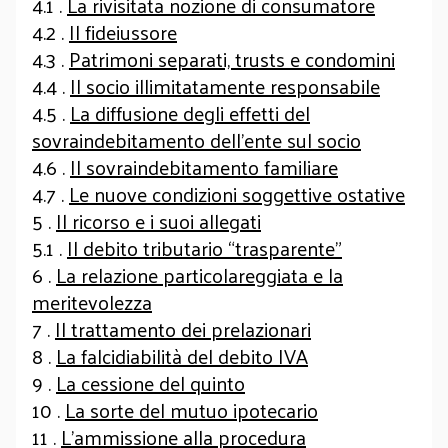
4.1 .
La rivisitata nozione di consumatore
4.2 .
Il fideiussore
4.3 .
Patrimoni separati, trusts e condomini
4.4 .
Il socio illimitatamente responsabile
4.5 .
La diffusione degli effetti del
sovraindebitamento dell’ente sul socio
4.6 .
Il sovraindebitamento familiare
4.7 .
Le nuove condizioni soggettive ostative
5 .
Il ricorso e i suoi allegati
5.1 .
Il debito tributario “trasparente”
6 .
La relazione particolareggiata e la
meritevolezza
7 .
Il trattamento dei prelazionari
8 .
La falcidiabilità del debito IVA
9 .
La cessione del quinto
10 .
La sorte del mutuo ipotecario
11 .
L’ammissione alla procedura