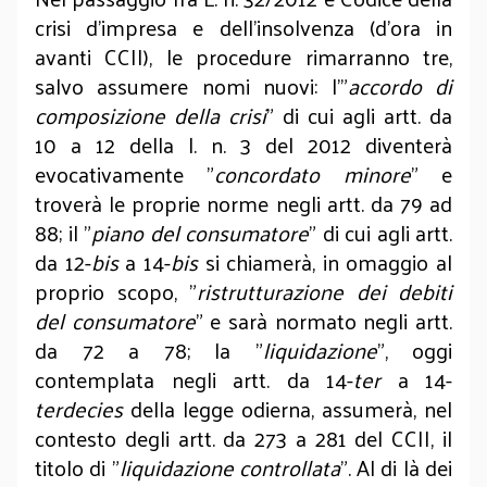
crisi d’impresa e dell’insolvenza (d’ora in
avanti CCII), le procedure rimarranno tre,
salvo assumere nomi nuovi: l’"
accordo di
composizione della crisi
" di cui agli artt. da
10 a 12 della l. n. 3 del 2012 diventerà
evocativamente "
concordato minore
" e
troverà le proprie norme negli artt. da 79 ad
88; il "
piano del consumatore
" di cui agli artt.
da 12-
bis
a 14-
bis
si chiamerà, in omaggio al
proprio scopo, "
ristrutturazione dei debiti
del consumatore
" e sarà normato negli artt.
da 72 a 78; la "
liquidazione
", oggi
contemplata negli artt. da 14-
ter
a 14-
terdecies
della legge odierna, assumerà, nel
contesto degli artt. da 273 a 281 del CCII, il
titolo di "
liquidazione controllata
". Al di là dei