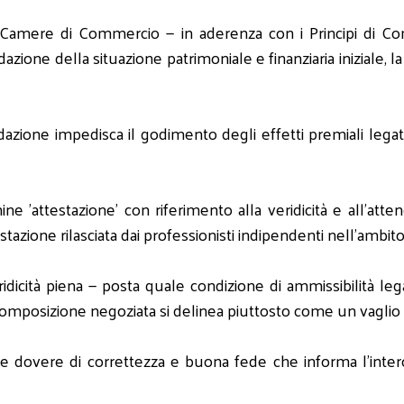
delle Camere di Commercio — in aderenza con i Principi di
one della situazione patrimoniale e finanziaria iniziale, la 
dazione impedisca il godimento degli effetti premiali legati
e 'attestazione' con riferimento alla veridicità e all'attendi
stazione rilasciata dai professionisti indipendenti nell'ambito
dicità piena — posta quale condizione di ammissibilità legale
la composizione negoziata si delinea piuttosto come un vaglio d
le dovere di correttezza e buona fede che informa l'intero