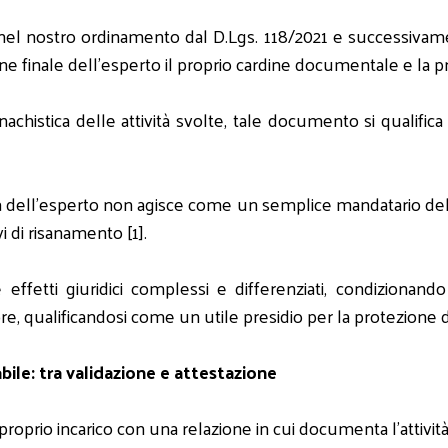
 nel nostro ordinamento dal D.Lgs. 118/2021 e successivamen
ione finale dell'esperto il proprio cardine documentale e la pr
chistica delle attività svolte, tale documento si qualifi
ra dell'esperto non agisce come un semplice mandatario dell
i di risanamento [1].
fetti giuridici complessi e differenziati, condizionando l
re, qualificandosi come un utile presidio per la protezione de
abile: tra validazione e attestazione
l proprio incarico con una relazione in cui documenta l'attiv