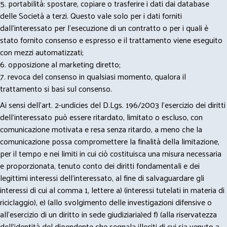
5. portabilità: spostare, copiare o trasferire i dati dai database
delle Società a terzi. Questo vale solo per i dati forniti
dall’interessato per l’esecuzione di un contratto o per i quali è
stato fornito consenso e espresso e il trattamento viene eseguito
con mezzi automatizzati;
6. opposizione al marketing diretto;
7. revoca del consenso in qualsiasi momento, qualora il
trattamento si basi sul consenso.
Ai sensi dell’art. 2-undicies del D.Lgs. 196/2003 l’esercizio dei diritti
dell’interessato può essere ritardato, limitato o escluso, con
comunicazione motivata e resa senza ritardo, a meno che la
comunicazione possa compromettere la finalità della limitazione,
per il tempo e nei limiti in cui ciò costituisca una misura necessaria
e proporzionata, tenuto conto dei diritti fondamentali e dei
legittimi interessi dell’interessato, al fine di salvaguardare gli
interessi di cui al comma 1, lettere a) (interessi tutelati in materia di
riciclaggio), e) (allo svolgimento delle investigazioni difensive o
all’esercizio di un diritto in sede giudiziaria)ed f) (alla riservatezza
dell’identità del dipendente che segnala illeciti di cui sia venuto a