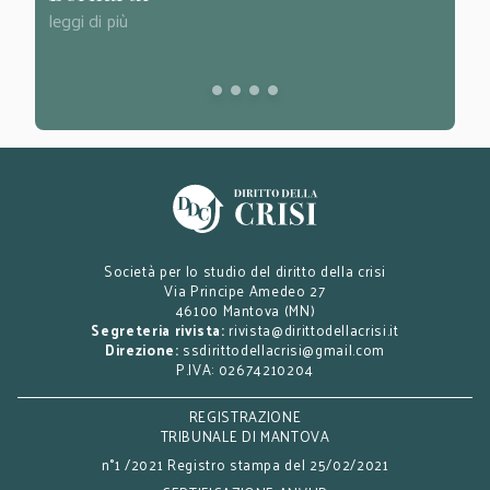
leggi di più
leggi d
Società per lo studio del diritto della crisi
Via Principe Amedeo 27
46100 Mantova (MN)
Segreteria rivista:
rivista@dirittodellacrisi.it
Direzione:
ssdirittodellacrisi@gmail.com
P.IVA: 02674210204
REGISTRAZIONE
TRIBUNALE DI MANTOVA
n°1 /2021 Registro stampa del 25/02/2021