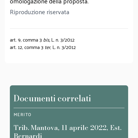
omologazione della proposta.
Riproduzione riservata
art. 9, comma 3
bis,
L. n. 3/2012
art. 12, comma 3
ter
, L. n. 3/2012
Documenti correlati
MERITO
MERI
Trib. Mantova, 11 aprile 2022, Est.
Trib
Bernardi
Est.