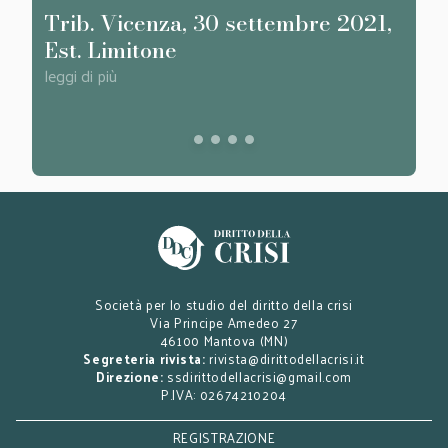
Trib. Vicenza, 30 settembre 2021,
Trib
Est. Limitone
Est.
leggi di più
leggi d
Società per lo studio del diritto della crisi
Via Principe Amedeo 27
46100 Mantova (MN)
Segreteria rivista:
rivista@dirittodellacrisi.it
Direzione:
ssdirittodellacrisi@gmail.com
P.IVA: 02674210204
REGISTRAZIONE