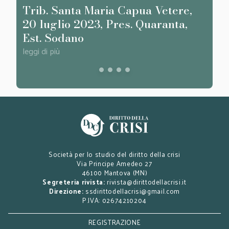
Trib. Santa Maria Capua Vetere,
Cass
20 luglio 2023, Pres. Quaranta,
n. 2
Est. Sodano
Mar
leggi di più
leggi d
Società per lo studio del diritto della crisi
Via Principe Amedeo 27
46100 Mantova (MN)
Segreteria rivista:
rivista@dirittodellacrisi.it
Direzione:
ssdirittodellacrisi@gmail.com
P.IVA: 02674210204
REGISTRAZIONE