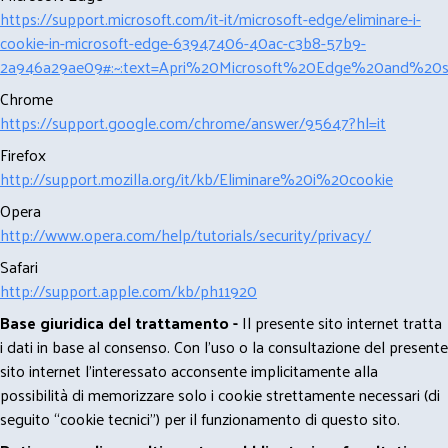
https://support.microsoft.com/it-it/microsoft-edge/eliminare-i-
cookie-in-microsoft-edge-63947406-40ac-c3b8-57b9-
2a946a29ae09#:~:text=Apri%20Microsoft%20Edge%20and%20se
Chrome
https://support.google.com/chrome/answer/95647?hl=it
Firefox
http://support.mozilla.org/it/kb/Eliminare%20i%20cookie
Opera
http://www.opera.com/help/tutorials/security/privacy/
Safari
http://support.apple.com/kb/ph11920
Base giuridica del trattamento -
Il presente sito internet tratta
i dati in base al consenso. Con l'uso o la consultazione del presente
sito internet l’interessato acconsente implicitamente alla
possibilità di memorizzare solo i cookie strettamente necessari (di
seguito “cookie tecnici”) per il funzionamento di questo sito.