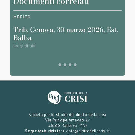
Documenti correlati
MERITO
MERI
Trib. Genova, 30 marzo 2026, Est.
Trib
Balba
Pern
leggi di più
leggi d
Società per lo studio del diritto della crisi
Via Principe Amedeo 27
46100 Mantova (MN)
Segreteria rivista:
rivista@dirittodellacrisi.it