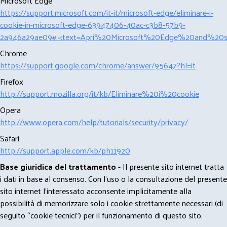
Microsoft Edge
https://support.microsoft.com/it-it/microsoft-edge/eliminare-i-
cookie-in-microsoft-edge-63947406-40ac-c3b8-57b9-
2a946a29ae09#:~:text=Apri%20Microsoft%20Edge%20and%20se
Chrome
https://support.google.com/chrome/answer/95647?hl=it
Firefox
http://support.mozilla.org/it/kb/Eliminare%20i%20cookie
Opera
http://www.opera.com/help/tutorials/security/privacy/
Safari
http://support.apple.com/kb/ph11920
Base giuridica del trattamento -
Il presente sito internet tratta
i dati in base al consenso. Con l'uso o la consultazione del presente
sito internet l’interessato acconsente implicitamente alla
possibilità di memorizzare solo i cookie strettamente necessari (di
seguito “cookie tecnici”) per il funzionamento di questo sito.