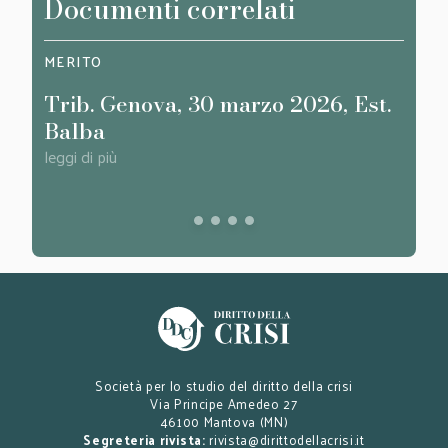
Documenti correlati
MERITO
SAGG
Trib. Genova, 30 marzo 2026, Est.
Com
Balba
oper
all’
leggi di più
dell
leggi d
Società per lo studio del diritto della crisi
Via Principe Amedeo 27
46100 Mantova (MN)
Segreteria rivista:
rivista@dirittodellacrisi.it