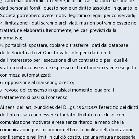
3. cancellazione/oblio: ottenere, in alcuni casi, la cancellazione dei
dati personali forniti; questo non è un diritto assoluto, in quanto le
Società potrebbero avere motivi legittimi o legali per conservarli;
4. limitazione: i dati saranno archiviati, ma non potranno essere né
trattati, né elaborati ulteriormente, nei casi previsti dalla
normativa;
5. portabilità: spostare, copiare o trasferire i dati dai database
delle Società a terzi. Questo vale solo per i dati forniti
dall’interessato per l’esecuzione di un contratto o per i quali è
stato fornito consenso e espresso e il trattamento viene eseguito
con mezzi automatizzati;
6. opposizione al marketing diretto;
7. revoca del consenso in qualsiasi momento, qualora il
trattamento si basi sul consenso.
Ai sensi dell’art. 2-undicies del D.Lgs. 196/2003 l’esercizio dei diritti
dell’interessato può essere ritardato, limitato o escluso, con
comunicazione motivata e resa senza ritardo, a meno che la
comunicazione possa compromettere la finalità della limitazione,
per il tempo e nei limiti in cui ciò costituisca una misura necessaria