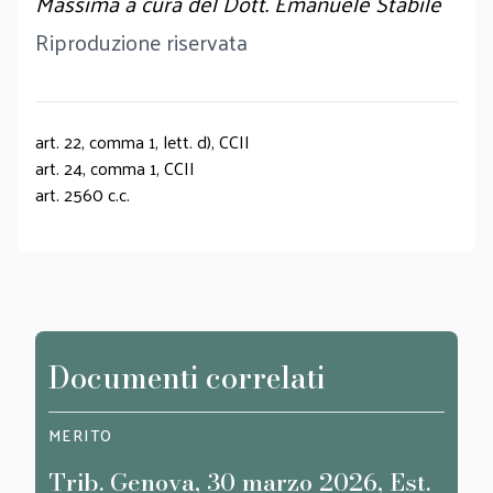
Massima a cura del Dott. Emanuele Stabile
Riproduzione riservata
art. 22, comma 1, lett. d), CCII
art. 24, comma 1, CCII
art. 2560 c.c.
Documenti correlati
MERITO
MERI
Trib. Genova, 30 marzo 2026, Est.
Trib