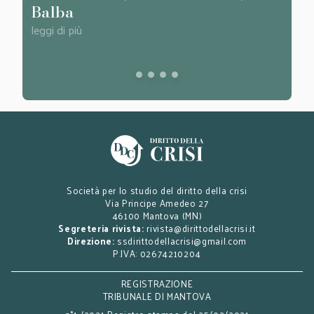
Balba
Pern
leggi di più
leggi d
Società per lo studio del diritto della crisi
Via Principe Amedeo 27
46100 Mantova (MN)
Segreteria rivista:
rivista@dirittodellacrisi.it
Direzione:
ssdirittodellacrisi@gmail.com
P.IVA: 02674210204
REGISTRAZIONE
TRIBUNALE DI MANTOVA