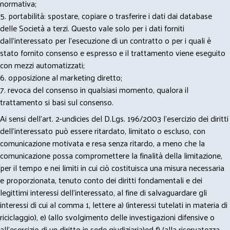
normativa;
5. portabilità: spostare, copiare o trasferire i dati dai database
delle Società a terzi. Questo vale solo per i dati forniti
dall’interessato per l’esecuzione di un contratto o per i quali è
stato fornito consenso e espresso e il trattamento viene eseguito
con mezzi automatizzati;
6. opposizione al marketing diretto;
7. revoca del consenso in qualsiasi momento, qualora il
trattamento si basi sul consenso.
Ai sensi dell’art. 2-undicies del D.Lgs. 196/2003 l’esercizio dei diritti
dell’interessato può essere ritardato, limitato o escluso, con
comunicazione motivata e resa senza ritardo, a meno che la
comunicazione possa compromettere la finalità della limitazione,
per il tempo e nei limiti in cui ciò costituisca una misura necessaria
e proporzionata, tenuto conto dei diritti fondamentali e dei
legittimi interessi dell’interessato, al fine di salvaguardare gli
interessi di cui al comma 1, lettere a) (interessi tutelati in materia di
riciclaggio), e) (allo svolgimento delle investigazioni difensive o
all’esercizio di un diritto in sede giudiziaria)ed f) (alla riservatezza