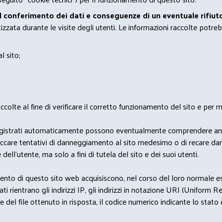
el conferimento dei dati e conseguenze di un eventuale rifiuto
zata durante le visite degli utenti. Le informazioni raccolte potreb
l sito;
lte al fine di verificare il corretto funzionamento del sito e per mo
i dati registrati automaticamente possono eventualmente comprendere a
bloccare tentativi di danneggiamento al sito medesimo o di recare da
 dell'utente, ma solo a fini di tutela del sito e dei suoi utenti.
nto di questo sito web acquisiscono, nel corso del loro normale eserc
rientrano gli indirizzi IP, gli indirizzi in notazione URI (Uniform Resou
del file ottenuto in risposta, il codice numerico indicante lo stato de