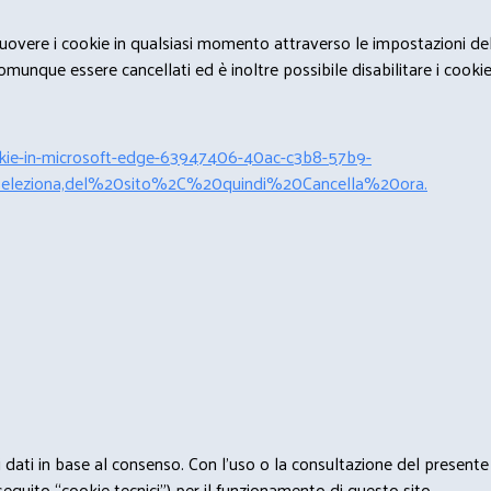
rimuovere i cookie in qualsiasi momento attraverso le impostazioni de
unque essere cancellati ed è inoltre possibile disabilitare i cookies 
cookie-in-microsoft-edge-63947406-40ac-c3b8-57b9-
leziona,del%20sito%2C%20quindi%20Cancella%20ora.
 i dati in base al consenso. Con l'uso o la consultazione del presente
eguito “cookie tecnici”) per il funzionamento di questo sito.