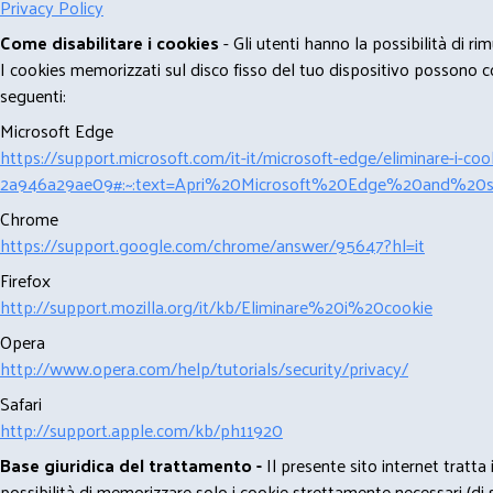
Privacy Policy
Come disabilitare i cookies
- Gli utenti hanno la possibilità di 
I cookies memorizzati sul disco fisso del tuo dispositivo possono com
seguenti:
Microsoft Edge
https://support.microsoft.com/it-it/microsoft-edge/eliminare-i-
2a946a29ae09#:~:text=Apri%20Microsoft%20Edge%20and%20se
Chrome
https://support.google.com/chrome/answer/95647?hl=it
Firefox
http://support.mozilla.org/it/kb/Eliminare%20i%20cookie
Opera
http://www.opera.com/help/tutorials/security/privacy/
Safari
http://support.apple.com/kb/ph11920
Base giuridica del trattamento -
Il presente sito internet tratta
possibilità di memorizzare solo i cookie strettamente necessari (di s