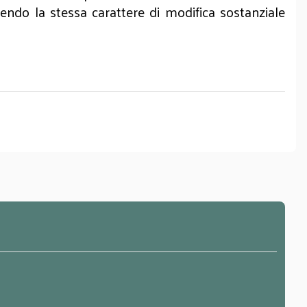
tendo la stessa carattere di modifica sostanziale
MERI
App.