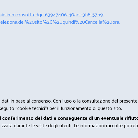
cookie-in-microsoft-edge-63947406-40ac-c3b8-57b9-
leziona,del%20sito%2C%20quindi%20Cancella%20ora.
 i dati in base al consenso. Con l'uso o la consultazione del presente
eguito “cookie tecnici”) per il funzionamento di questo sito.
el conferimento dei dati e conseguenze di un eventuale rifiuto
zata durante le visite degli utenti. Le informazioni raccolte potreb