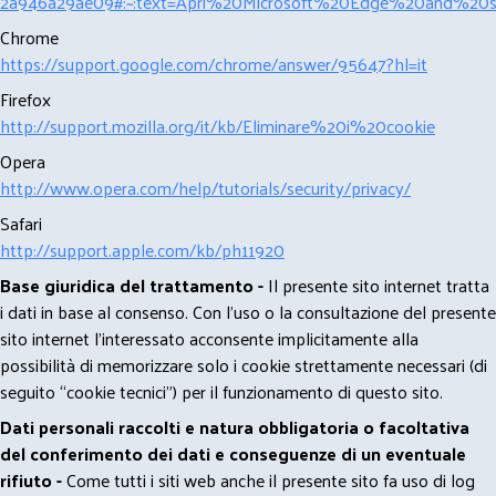
2a946a29ae09#:~:text=Apri%20Microsoft%20Edge%20and%20se
Chrome
https://support.google.com/chrome/answer/95647?hl=it
Firefox
http://support.mozilla.org/it/kb/Eliminare%20i%20cookie
Opera
http://www.opera.com/help/tutorials/security/privacy/
Safari
http://support.apple.com/kb/ph11920
Base giuridica del trattamento -
Il presente sito internet tratta
i dati in base al consenso. Con l'uso o la consultazione del presente
sito internet l’interessato acconsente implicitamente alla
possibilità di memorizzare solo i cookie strettamente necessari (di
seguito “cookie tecnici”) per il funzionamento di questo sito.
Dati personali raccolti e natura obbligatoria o facoltativa
del conferimento dei dati e conseguenze di un eventuale
rifiuto -
Come tutti i siti web anche il presente sito fa uso di log