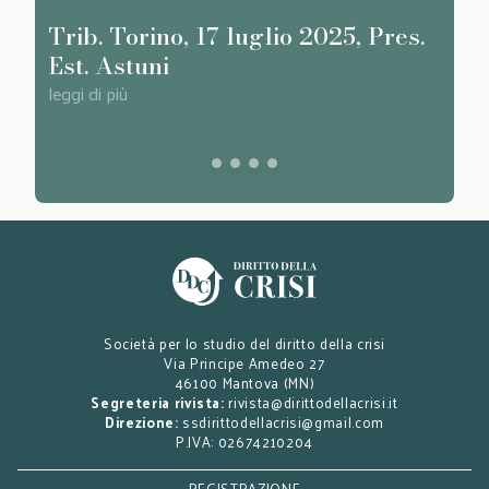
Trib. Torino, 17 luglio 2025, Pres.
Trib
Est. Astuni
dice
Mag
leggi di più
leggi d
Società per lo studio del diritto della crisi
Via Principe Amedeo 27
46100 Mantova (MN)
Segreteria rivista:
rivista@dirittodellacrisi.it
Direzione:
ssdirittodellacrisi@gmail.com
P.IVA: 02674210204
REGISTRAZIONE