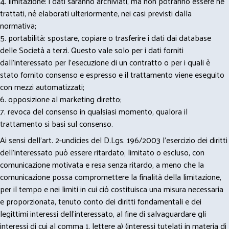
4. limitazione: i dati saranno archiviati, ma non potranno essere né
trattati, né elaborati ulteriormente, nei casi previsti dalla
normativa;
5. portabilità: spostare, copiare o trasferire i dati dai database
delle Società a terzi. Questo vale solo per i dati forniti
dall’interessato per l’esecuzione di un contratto o per i quali è
stato fornito consenso e espresso e il trattamento viene eseguito
con mezzi automatizzati;
6. opposizione al marketing diretto;
7. revoca del consenso in qualsiasi momento, qualora il
trattamento si basi sul consenso.
Ai sensi dell’art. 2-undicies del D.Lgs. 196/2003 l’esercizio dei diritti
dell’interessato può essere ritardato, limitato o escluso, con
comunicazione motivata e resa senza ritardo, a meno che la
comunicazione possa compromettere la finalità della limitazione,
per il tempo e nei limiti in cui ciò costituisca una misura necessaria
e proporzionata, tenuto conto dei diritti fondamentali e dei
legittimi interessi dell’interessato, al fine di salvaguardare gli
interessi di cui al comma 1, lettere a) (interessi tutelati in materia di