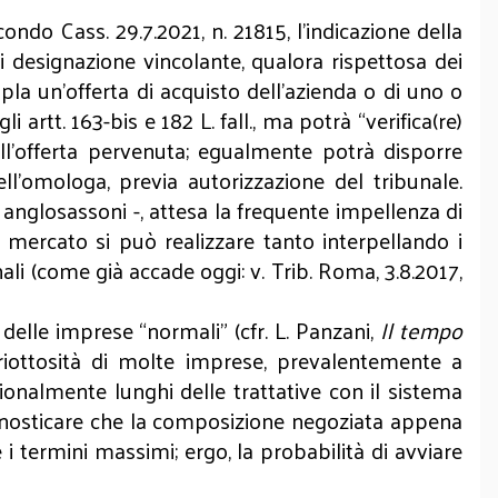
ndo Cass. 29.7.2021, n. 21815, l’indicazione della
di designazione vincolante, qualora rispettosa dei
mpla un’offerta di acquisto dell’azienda o di uno o
artt. 163-bis e 182 L. fall., ma potrà “verifica(re)
all’offerta pervenuta; egualmente potrà disporre
ell’omologa, previa autorizzazione del tribunale.
 anglosassoni -, attesa la frequente impellenza di
di mercato si può realizzare tanto interpellando i
ali (come già accade oggi: v. Trib. Roma, 3.8.2017,
i delle imprese “normali” (cfr. L. Panzani,
Il tempo
a riottosità di molte imprese, prevalentemente a
zionalmente lunghi delle trattative con il sistema
ronosticare che la composizione negoziata appena
i termini massimi; ergo, la probabilità di avviare