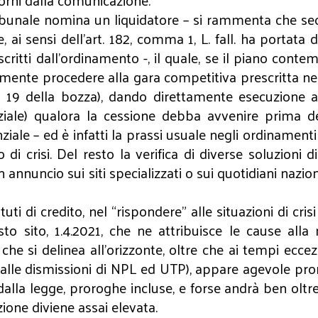
orni dalla comunicazione.
ibunale nomina un liquidatore – si rammenta che seco
 ai sensi dell’art. 182, comma 1, L. fall. ha portata 
scritti dall’ordinamento -, il quale, se il piano conte
ente procedere alla gara competitiva prescritta negli 
rt. 19 della bozza), dando direttamente esecuzione 
diziale) qualora la cessione debba avvenire prima d
iale – ed è infatti la prassi usuale negli ordinamenti
di crisi. Del resto la verifica di diverse soluzioni 
nuncio sui siti specializzati o sui quotidiani nazion
uti di credito, nel “rispondere” alle situazioni di cris
sto sito, 1.4.2021, che ne attribuisce le cause all
 che si delinea all’orizzonte, oltre che ai tempi ecce
se alle dismissioni di NPL ed UTP), appare agevole p
lla legge, proroghe incluse, e forse andrà ben oltre 
ione diviene assai elevata.