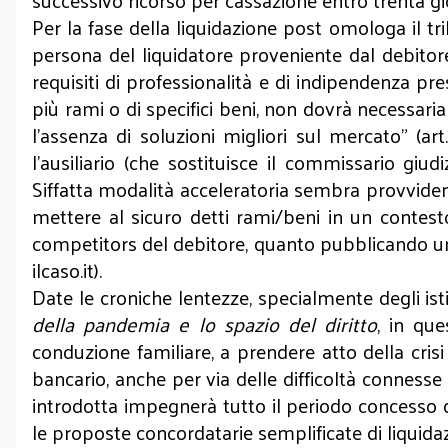
successivo ricorso per cassazione entro trenta gi
Per la fase della liquidazione post omologa il tr
persona del liquidatore proveniente dal debitore,
requisiti di professionalità e di indipendenza pre
più rami o di specifici beni, non dovrà necessariam
l’assenza di soluzioni migliori sul mercato” (a
l’ausiliario (che sostituisce il commissario giu
Siffatta modalità acceleratoria sembra provvidenz
mettere al sicuro detti rami/beni in un contesto 
competitors del debitore, quanto pubblicando un an
ilcaso.it).
Date le croniche lentezze, specialmente degli istit
della pandemia e lo spazio del diritto
, in que
conduzione familiare, a prendere atto della crisi
bancario, anche per via delle difficoltà connes
introdotta impegnerà tutto il periodo concesso da
le proposte concordatarie semplificate di liquidaz