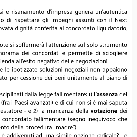
isi e risanamento d’impresa genera un’autentica
go di rispettare gli impegni assunti con il Next
ata dignità conferita al concordato liquidatorio,
note si soffermerà l’attenzione sul solo strumento
anorama dei concordati e permette di sciogliere
ienda all’esito negativo delle negoziazioni.
che le ipotizzate soluzioni negoziali non appaiono
dato per cessione dei beni unitamente al piano di
sciplinati dalla legge fallimentare: 1)
l’assenza
del
 (fra i Paesi avanzati) e di cui non si è mai saputa
ttestatore - e 2) la mancanza della
votazione
dei
al concordato fallimentare (segno inequivoco che
ento della procedura “madre”).
i è addivenuti ad una simile opzione radicale? Le