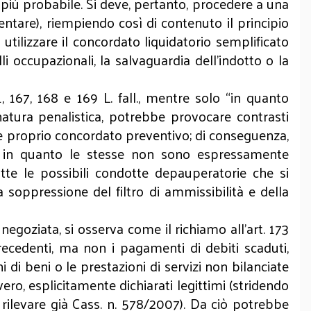
 più probabile. Si deve, pertanto, procedere a una
entare), riempiendo così di contenuto il principio
utilizzare il concordato liquidatorio semplificato
lli occupazionali, la salvaguardia dell’indotto o la
1, 167, 168 e 169 L. fall., mentre solo “in quanto
i natura penalistica, potrebbe provocare contrasti
 e proprio concordato preventivo; di conseguenza,
co in quanto le stesse non sono espressamente
tte le possibili condotte depauperatorie che si
 soppressione del filtro di ammissibilità e della
egoziata, si osserva come il richiamo all’art. 173
recedenti, ma non i pagamenti di debiti scaduti,
ni di beni o le prestazioni di servizi non bilanciate
nvero, esplicitamente dichiarati legittimi (stridendo
a rilevare già Cass. n. 578/2007). Da ciò potrebbe