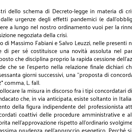
stri dello schema di Decreto-legge in materia di cr
 dalle urgenze degli effetti pandemici (e dall’obbli
re a lungo nel nostro ordinamento vuoi per la rinnov
ione negoziata della crisi.
o di Massimo Fabiani e Salvo Leuzzi, nelle presenti 
he di per sé costituisce una novità assoluta nel p
posto che disciplina proprio la rapida cessione dell’az
ede che se l’esperto nella relazione finale dichiari 
i sessanta giorni successivi, una “proposta di concor
2° comma, L. fall.
locare la misura in discorso fra i tipi concordatari di
dacato che, in via anticipata, esiste soltanto in Italia
ento della figura indipendente del professionista a
ncordati coattivi delle procedure amministrative e 
rita nell’approvazione rispetto all’ordinario svolgim
massima prudenza nell’approccio esegetico. Perché s