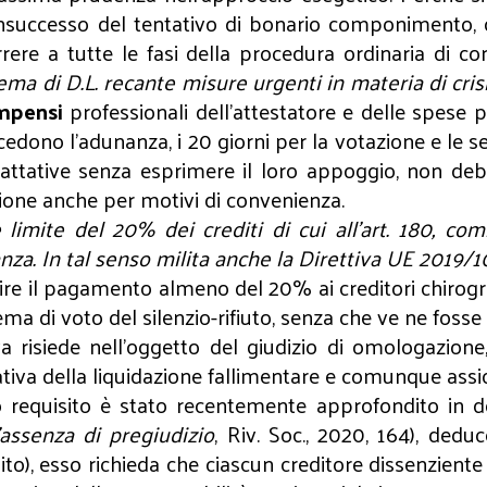
’insuccesso del tentativo di bonario componimento
orrere a tutte le fasi della procedura ordinaria di 
ema di D.L. recante misure urgenti in materia di cri
mpensi
professionali dell’attestatore e delle spese 
recedono l’adunanza, i 20 giorni per la votazione e le 
trattative senza esprimere il loro appoggio, non de
zione anche per motivi di convenienza.
le limite del 20% dei crediti di cui all’art. 180, co
za. In tal senso milita anche la Direttiva UE 2019/1023
re il pagamento almeno del 20% ai creditori chirogra
tema di voto del silenzio-rifiuto, senza che ve ne foss
 risiede nell’oggetto del giudizio di omologazione,
nativa della liquidazione fallimentare e comunque assicu
 requisito è stato recentemente approfondito in do
'assenza di pregiudizio
, Riv. Soc., 2020, 164), ded
dito), esso richieda che ciascun creditore dissenzie