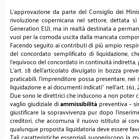
L’approvazione da parte del Consiglio dei Mini
rivoluzione copernicana nel settore, dettata sì
Generation EU), ma in realtà destinata a permane
vuoi per la comoda uscita dalla mancata composiz
Facendo seguito ai contributi di più ampio respir
del concordato semplificato di liquidazione, c
l’equivoco del concordato in continuità indiretta, 
L’art. 18 dell’articolato divulgato in bozza prev
praticabili, l’imprenditore possa presentare, ne
liquidazione e ai documenti indicati” nell’art. 161, 
Due sono le direttrici che inducono a non poter col
vaglio giudiziale di
ammissibilità
preventiva – sin
giustificare la sopravvivenza pur dopo l’inserim
creditori, che accomuna il nuovo istituto ai co
qualunque proposta liquidatoria deve essere favo
Tali caratteristiche essenziali suggeriscono la 