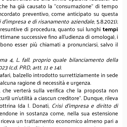
, che ha già causato la “consumazione” di tempo
concordato preventivo, come anticipato su questa
si d’impresa e di risanamento aziendale
, 5.8.2021);
presuntive di procedura, quanto sui lunghi
tempi
settimane successive fino all’udienza di omologa), i
bbono esser più chiamati a pronunciarsi, salvo il
mma 4, L. fall. proprio quale bilanciamento della
 (c.d. PRD, artt. 11 e 14).
fari, balzello introdotto surrettiziamente in sede
e alcuna ragione di necessità e urgenza.
 che verterà sulla verifica che la proposta non
r(i) un’utilità a ciascun creditore”. Dunque, rileva
ttrina (da I. Donati,
Crisi d'impresa e diritto di
ucendone in sostanza come, nella sua estensione
nte riceva un trattamento economico almeno pari a