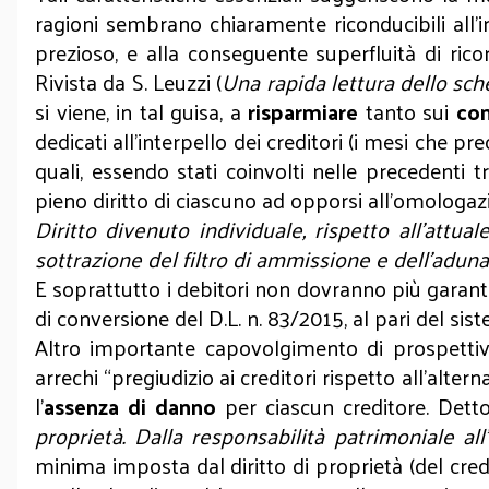
ragioni sembrano chiaramente riconducibili all
prezioso, e alla conseguente superfluità di ric
Rivista da S. Leuzzi (
Una rapida lettura dello sch
si viene, in tal guisa, a
risparmiare
tanto sui
co
dedicati all’interpello dei creditori (i mesi che p
quali, essendo stati coinvolti nelle precedenti 
pieno diritto di ciascuno ad opporsi all’omologa
Diritto divenuto individuale, rispetto all’attua
sottrazione del filtro di ammissione e dell’adunan
E soprattutto i debitori non dovranno più garanti
di conversione del D.L. n. 83/2015, al pari del sis
Altro importante capovolgimento di prospettiva
arrechi “pregiudizio ai creditori rispetto all’alter
l’
assenza di danno
per ciascun creditore. Detto
proprietà. Dalla responsabilità patrimoniale all
minima imposta dal diritto di proprietà (del cre