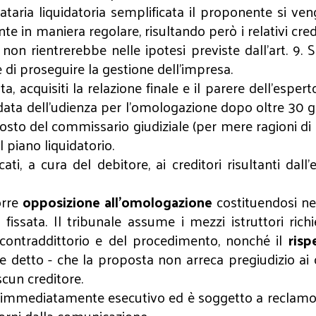
ataria liquidatoria semplificata il proponente si ven
 in maniera regolare, risultando però i relativi crediti i
rientrerebbe nelle ipotesi previste dall’art. 9. Si tr
 di proseguire la gestione dell’impresa.
sta, acquisiti la relazione finale e il parere dell’esper
 la data dell’udienza per l’omologazione dopo oltre 30
 posto del commissario giudiziale (per mere ragioni d
 piano liquidatorio.
i, a cura del debitore, ai creditori risultanti dal
orre
opposizione all’omologazione
costituendosi nel 
 fissata. Il tribunale assume i mezzi istruttori rich
l contraddittorio e del procedimento, nonché il
risp
e detto - che la proposta non arreca pregiudizio ai cr
scun creditore.
., è immediatamente esecutivo ed è soggetto a reclamo di