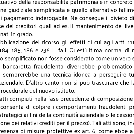
tuativo della responsabilità patrimoniale in concreto
ne giudiziale semplificata e quello alternativo fallim
i pagamento inderogabile. Ne consegue il divieto di 
e dei creditori, quali ad es. il mantenimento dei live
nati in grado.
icazione del ricorso gli effetti di cui agli artt. 11
3, 184, 185, 186 e 236 L. fall. Quest’ultima norma, d
rio semplificato non fosse considerato come un vero
 di bancarotta fraudolenta diverrebbe problemati
on sembrerebbe una tecnica idonea a perseguire tu
aziendale. D’altro canto non si può trascurare che la
rocedurale del nuovo istituto.
atti compiuti nella fase precedente di composizione n
ta consenta di colpire i comportamenti fraudolenti p
trategici ai fini della continuità aziendale o le cessio
ne dei relativi crediti per il prezzo). Tali atti sono, i
 presenza di misure protettive ex art. 6, come ebbe 