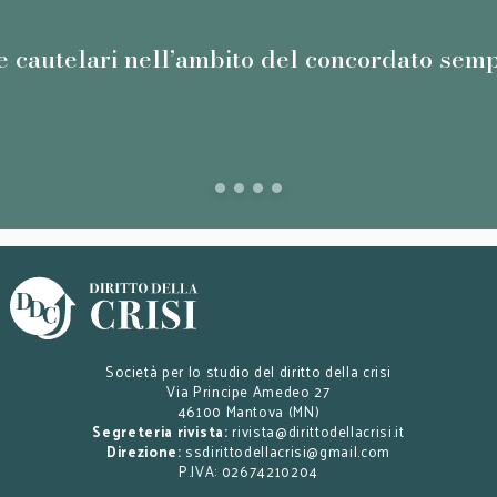
e cautelari nell’ambito del concordato sempl
Società per lo studio del diritto della crisi
Via Principe Amedeo 27
46100 Mantova (MN)
Segreteria rivista:
rivista@dirittodellacrisi.it
Direzione:
ssdirittodellacrisi@gmail.com
P.IVA: 02674210204