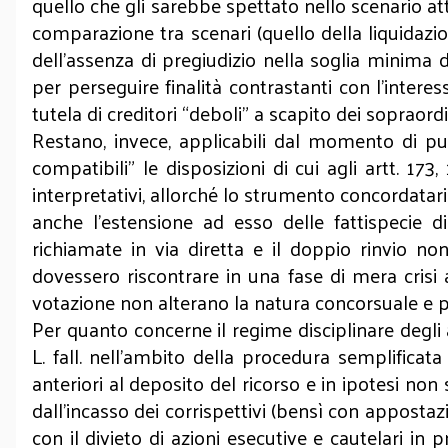
quello che gli sarebbe spettato nello scenario at
comparazione tra scenari (quello della liquidazio
dell’assenza di pregiudizio nella soglia minima d
per perseguire finalità contrastanti con l’interess
tutela di creditori “deboli” a scapito dei sopraordi
Restano, invece, applicabili dal momento di pubbl
compatibili” le disposizioni di cui agli artt. 17
interpretativi, allorché lo strumento concordata
anche l’estensione ad esso delle fattispecie
richiamate in via diretta e il doppio rinvio n
dovessero riscontrare in una fase di mera crisi 
votazione non alterano la natura concorsuale e p
Per quanto concerne il regime disciplinare degli 
L. fall. nell’ambito della procedura semplifica
anteriori al deposito del ricorso e in ipotesi non s
dall’incasso dei corrispettivi (bensì con appostazio
con il divieto di azioni esecutive e cautelari in