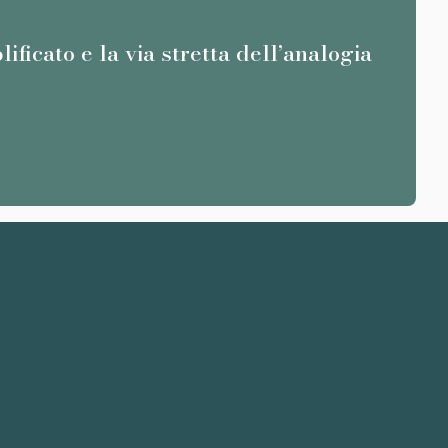
SAGG
ificato e la via stretta dell’analogia
Il c
leggi d