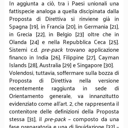
In aggiunta a ciò, tra i Paesi unionali una
fattispecie analoga a quella discipinata dalla
Proposta di Direttiva si rinviene già in
Spagna [19], in Francia [20], in Germania [21],
in Grecia [22], in Belgio [23] oltre che in
Olanda [24] e nella Repubblica Ceca [25].
Sistemi c.d.
pre-pack
trovano applicazione
financo in India [26], Filippine [27], Cayman
Islands [28], Australia [29] e Singapore [30].
Volendosi, tuttavia, soffermare sulla bozza di
Proposta di Direttiva nella versione
recentemente raggiunta in sede di
Orientamento generale, va innanzitutto
evidenziato come all’art. 2, che rappresenta il
contenitore delle definizioni della Proposta
stessa [31], il
pre-pack
– composto da una
fase preparatoria e una di liquidazione [32] –