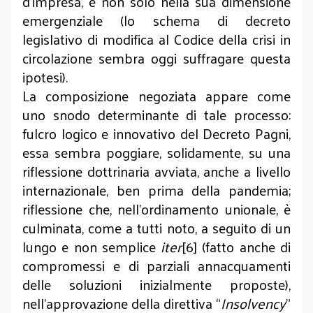
d’impresa, e non solo nella sua dimensione
emergenziale (lo schema di decreto
legislativo di modifica al Codice della crisi in
circolazione sembra oggi suffragare questa
ipotesi).
La composizione negoziata appare come
uno snodo determinante di tale processo:
fulcro logico e innovativo del Decreto Pagni,
essa sembra poggiare, solidamente, su una
riflessione dottrinaria avviata, anche a livello
internazionale, ben prima della pandemia;
riflessione che, nell’ordinamento unionale, è
culminata, come a tutti noto, a seguito di un
lungo e non semplice
iter
[6] (fatto anche di
compromessi e di parziali annacquamenti
delle soluzioni inizialmente proposte),
nell’approvazione della direttiva “
Insolvency
”