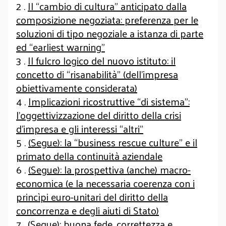
2 .
Il “cambio di cultura” anticipato dalla
composizione negoziata: preferenza per le
soluzioni di tipo negoziale a istanza di parte
ed “earliest warning”
3 .
Il fulcro logico del nuovo istituto: il
concetto di “risanabilità” (dell’impresa
obiettivamente considerata)
4 .
Implicazioni ricostruttive “di sistema”:
l’oggettivizzazione del diritto della crisi
d’impresa e gli interessi “altri”
5 .
(Segue): la “business rescue culture” e il
primato della continuità aziendale
6 .
(Segue): la prospettiva (anche) macro-
economica (e la necessaria coerenza con i
princìpi euro-unitari del diritto della
concorrenza e degli aiuti di Stato)
7 .
(Segue): buona fede, correttezza e