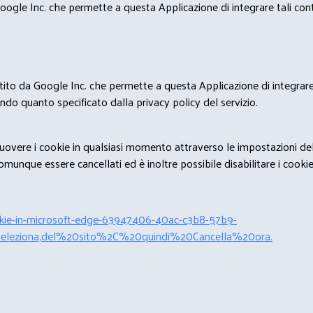
ogle Inc. che permette a questa Applicazione di integrare tali conte
estito da Google Inc. che permette a questa Applicazione di integrare 
condo quanto specificato dalla privacy policy del servizio.
rimuovere i cookie in qualsiasi momento attraverso le impostazioni de
unque essere cancellati ed è inoltre possibile disabilitare i cookies 
cookie-in-microsoft-edge-63947406-40ac-c3b8-57b9-
leziona,del%20sito%2C%20quindi%20Cancella%20ora.