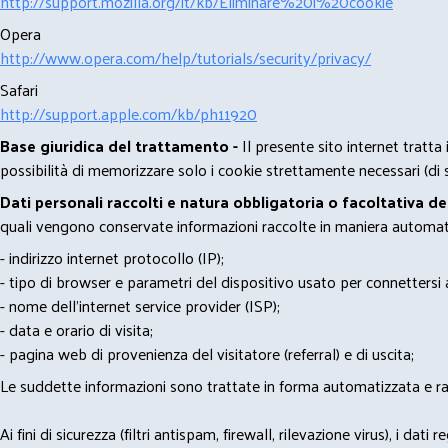
http://support.mozilla.org/it/kb/Eliminare%20i%20cookie
Opera
http://www.opera.com/help/tutorials/security/privacy/
Safari
http://support.apple.com/kb/ph11920
Base giuridica del trattamento -
Il presente sito internet tratta
possibilità di memorizzare solo i cookie strettamente necessari (di s
Dati personali raccolti e natura obbligatoria o facoltativa d
quali vengono conservate informazioni raccolte in maniera automatiz
- indirizzo internet protocollo (IP);
- tipo di browser e parametri del dispositivo usato per connettersi a
- nome dell'internet service provider (ISP);
- data e orario di visita;
- pagina web di provenienza del visitatore (referral) e di uscita;
Le suddette informazioni sono trattate in forma automatizzata e racco
Ai fini di sicurezza (filtri antispam, firewall, rilevazione virus), 