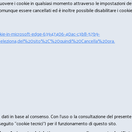
rimuovere i cookie in qualsiasi momento attraverso le impostazioni de
unque essere cancellati ed è inoltre possibile disabilitare i cookies 
cookie-in-microsoft-edge-63947406-40ac-c3b8-57b9-
leziona,del%20sito%2C%20quindi%20Cancella%20ora.
 i dati in base al consenso. Con l'uso o la consultazione del presente
eguito “cookie tecnici”) per il funzionamento di questo sito.