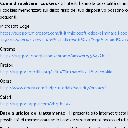
Come disabilitare i cookies
- Gli utenti hanno la possibilità di 
I cookies memorizzati sul disco fisso del tuo dispositivo possono com
seguenti:
Microsoft Edge
https://support.microsoft.com/it-it/microsoft-edge/eliminare-i-
2a946a29ae09#:~:text=Apri%20Microsoft%20Edge%20and%20se
Chrome
https://support.google.com/chrome/answer/95647?hl=it
Firefox
http://support.mozilla.org/it/kb/Eliminare%20i%20cookie
Opera
http://www.opera.com/help/tutorials/security/privacy/
Safari
http://support.apple.com/kb/ph11920
Base giuridica del trattamento -
Il presente sito internet tratta
possibilità di memorizzare solo i cookie strettamente necessari (di s