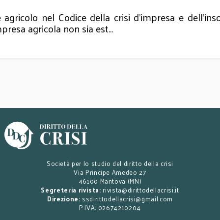
 agricolo nel Codice della crisi d’impresa e dell’ins
impresa agricola non sia est...
Società per lo studio del diritto della crisi
Via Principe Amedeo 27
46100 Mantova (MN)
Segreteria rivista:
rivista@dirittodellacrisi.it
Direzione:
ssdirittodellacrisi@gmail.com
P.IVA: 02674210204