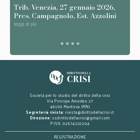
Trib. Venezia, 27 gennaio 2026,
La C
Pres. Campagnolo, Est. Azzolini
sull
tute
leggi di più
part
leggi d
Società per lo studio del diritto della crisi
Via Principe Amedeo 27
46100 Mantova (MN)
Segreteria rivista:
rivista@dirittodellacrisi.it
Direzione:
ssdirittodellacrisi@gmail.com
P.IVA: 02674210204
REGISTRAZIONE