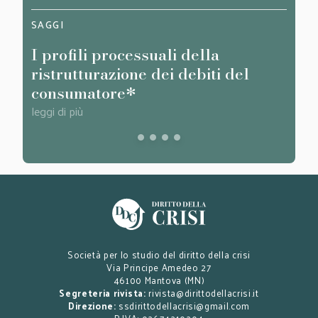
SAGGI
MERI
I profili processuali della
Trib
ristrutturazione dei debiti del
20 l
consumatore*
Est.
leggi di più
leggi d
Società per lo studio del diritto della crisi
Via Principe Amedeo 27
46100 Mantova (MN)
Segreteria rivista:
rivista@dirittodellacrisi.it
Direzione:
ssdirittodellacrisi@gmail.com