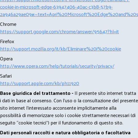
cookie-in-microsoft-edge-63947406-40ac-c3b8-57b9-
2a946a29ae09#:~:text=Apri%20Microsoft%20Edge%20and%20se
Chrome
https://support.google.com/chrome/answer/95647?hl=it
Firefox
http://support.mozilla.org/it/kb/Eliminare%20i%20cookie
Opera
http://www.opera.com/help/tutorials/security/privacy/
Safari
http://support.apple.com/kb/ph11920
Base giuridica del trattamento -
Il presente sito internet tratta
i dati in base al consenso. Con l'uso o la consultazione del presente
sito internet l’interessato acconsente implicitamente alla
possibilità di memorizzare solo i cookie strettamente necessari (di
seguito “cookie tecnici”) per il funzionamento di questo sito.
Dati personali raccolti e natura obbligatoria o facoltativa