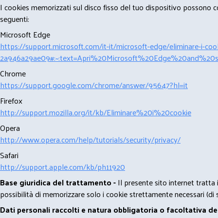
I cookies memorizzati sul disco fisso del tuo dispositivo possono com
seguenti:
Microsoft Edge
https://support.microsoft.com/it-it/microsoft-edge/eliminare-i-
2a946a29ae09#:~:text=Apri%20Microsoft%20Edge%20and%20se
Chrome
https://support.google.com/chrome/answer/95647?hl=it
Firefox
http://support.mozilla.org/it/kb/Eliminare%20i%20cookie
Opera
http://www.opera.com/help/tutorials/security/privacy/
Safari
http://support.apple.com/kb/ph11920
Base giuridica del trattamento -
Il presente sito internet tratta
possibilità di memorizzare solo i cookie strettamente necessari (di s
Dati personali raccolti e natura obbligatoria o facoltativa d