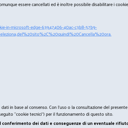
unque essere cancellati ed è inoltre possibile disabilitare i cookies 
cookie-in-microsoft-edge-63947406-40ac-c3b8-57b9-
leziona,del%20sito%2C%20quindi%20Cancella%20ora.
 i dati in base al consenso. Con l'uso o la consultazione del presente
eguito “cookie tecnici”) per il funzionamento di questo sito.
el conferimento dei dati e conseguenze di un eventuale rifiuto