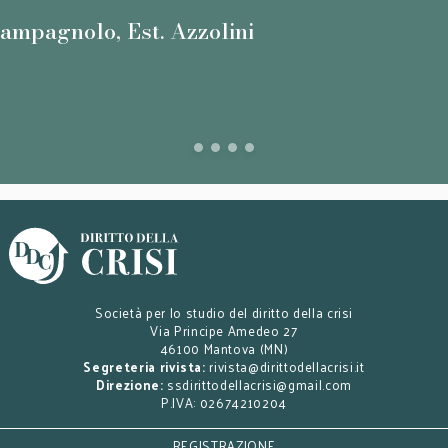
Campagnolo, Est. Azzolini
Società per lo studio del diritto della crisi
Via Principe Amedeo 27
46100 Mantova (MN)
Segreteria rivista:
rivista@dirittodellacrisi.it
Direzione:
ssdirittodellacrisi@gmail.com
P.IVA: 02674210204
REGISTRAZIONE