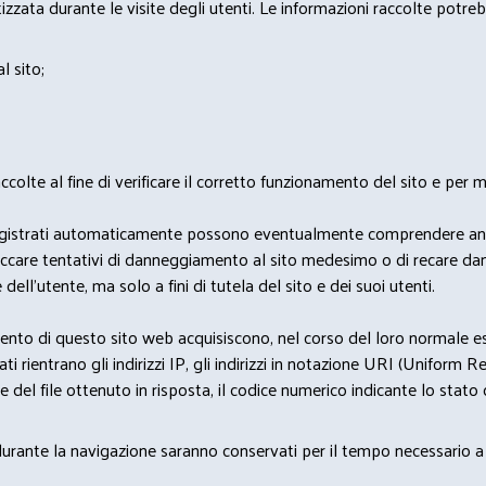
zata durante le visite degli utenti. Le informazioni raccolte potreb
l sito;
lte al fine di verificare il corretto funzionamento del sito e per mo
i dati registrati automaticamente possono eventualmente comprendere a
bloccare tentativi di danneggiamento al sito medesimo o di recare da
 dell'utente, ma solo a fini di tutela del sito e dei suoi utenti.
nto di questo sito web acquisiscono, nel corso del loro normale eserc
rientrano gli indirizzi IP, gli indirizzi in notazione URI (Uniform Resou
del file ottenuto in risposta, il codice numerico indicante lo stato de
 durante la navigazione saranno conservati per il tempo necessario a 