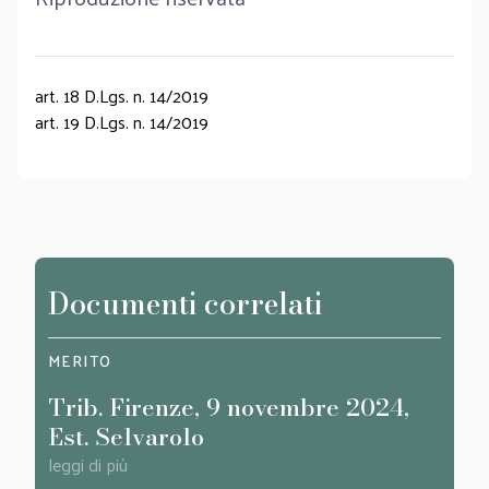
art. 18 D.Lgs. n. 14/2019
art. 19 D.Lgs. n. 14/2019
Documenti correlati
MERITO
MERI
Trib. Firenze, 9 novembre 2024,
Trib
Est. Selvarolo
Mart
leggi di più
leggi d