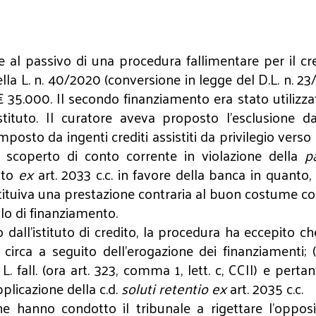
e al passivo di una procedura fallimentare per il cr
lla L. n. 40/2020 (conversione in legge del D.L. n. 2
 € 35.000. Il secondo finanziamento era stato utilizz
tituto. Il curatore aveva proposto l'esclusione da
sto da ingenti crediti assistiti da privilegio verso l
er scoperto di conto corrente in violazione della
p
bito
ex
art. 2033 c.c. in favore della banca in quanto,
ostituiva una prestazione contraria al buon costume co
olo di finanziamento.
dall’istituto di credito, la procedura ha eccepito c
 circa a seguito dell’erogazione dei finanziamenti; (
L. fall. (ora art. 323, comma 1, lett. c, CCII) e pert
licazione della c.d.
soluti retentio
ex
art. 2035 c.c.
che hanno condotto il tribunale a rigettare l’opp