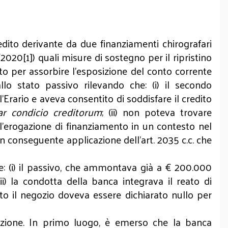
edito derivante da due finanziamenti chirografari
3/2020
[1]
) quali misure di sostegno per il ripristino
ato per assorbire l’esposizione del conto corrente
llo stato passivo rilevando che: (i) il secondo
’Erario e aveva consentito di soddisfare il credito
ar condicio creditorum
; (ii) non poteva trovare
 l’erogazione di finanziamento in un contesto nel
n conseguente applicazione dell’art. 2035 c.c. che
he: (i) il passivo, che ammontava già a € 200.000
ii) la condotta della banca integrava il reato di
anto il negozio doveva essere dichiarato nullo per
osizione. In primo luogo, è emerso che la banca