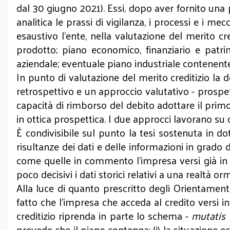
dal 30 giugno 2021). Essi, dopo aver fornito una p
analitica le prassi di vigilanza, i processi e i m
esaustivo l’ente, nella valutazione del merito cred
prodotto; piano economico, finanziario e patrim
aziendale; eventuale piano industriale contenente 
In punto di valutazione del merito creditizio la d
retrospettivo e un approccio valutativo - prospett
capacità di rimborso del debito adottare il primo
in ottica prospettica. I due approcci lavorano su d
È condivisibile sul punto la tesi sostenuta in do
risultanze dei dati e delle informazioni in grado d
come quelle in commento l’impresa versi già in s
poco decisivi i dati storici relativi a una realtà
Alla luce di quanto prescritto degli Orientamenti
fatto che l’impresa che acceda al credito versi i
creditizio riprenda in parte lo schema -
mutatis
prevede che il piano contenga: (i) la situazione econ