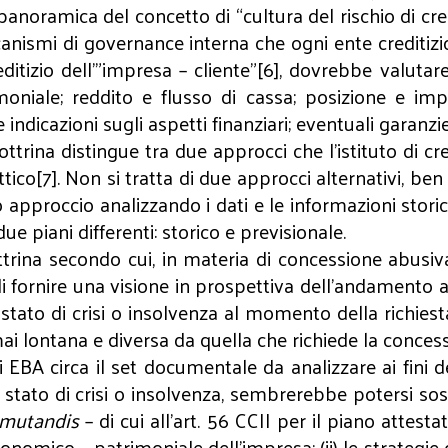
anoramica del concetto di “cultura del rischio di cred
eccanismi di governance interna che ogni ente creditiz
itizio dell’”impresa – cliente”[6], dovrebbe valutare:
oniale; reddito e flusso di cassa; posizione e imp
indicazioni sugli aspetti finanziari; eventuali garanzi
ottrina distingue tra due approcci che l’istituto di 
ico[7]. Non si tratta di due approcci alternativi, ben 
 approccio analizzando i dati e le informazioni storic
ue piani differenti: storico e previsionale.
ttrina secondo cui, in materia di concessione abusiv
i fornire una visione in prospettiva dell’andamento azi
tato di crisi o insolvenza al momento della richiesta
 ormai lontana e diversa da quella che richiede la conc
 EBA circa il set documentale da analizzare ai fini de
n stato di crisi o insolvenza, sembrerebbe potersi s
 mutandis
– di cui all’art. 56 CCII per il piano attesta
omico – patrimoniale dell’impresa; (ii) le strategie di i