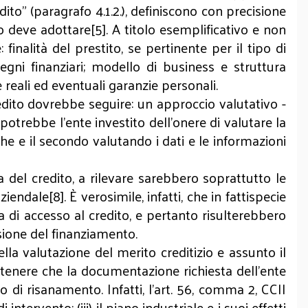
ito” (paragrafo 4.1.2.), definiscono con precisione
io deve adottare[5]. A titolo esemplificativo e non
 finalità del prestito, se pertinente per il tipo di
egni finanziari; modello di business e struttura
e reali ed eventuali garanzie personali.
credito dovrebbe seguire: un approccio valutativo -
potrebbe l’ente investito dell’onere di valutare la
he e il secondo valutando i dati e le informazioni
a del credito, a rilevare sarebbero soprattutto le
endale[8]. È verosimile, infatti, che in fattispecie
 di accesso al credito, e pertanto risulterebbero
essione del finanziamento.
lla valutazione del merito creditizio e assunto il
ostenere che la documentazione richiesta dell’ente
to di risanamento. Infatti, l’art. 56, comma 2, CCII
ntervento; (iii) il piano industriale e i suoi effetti