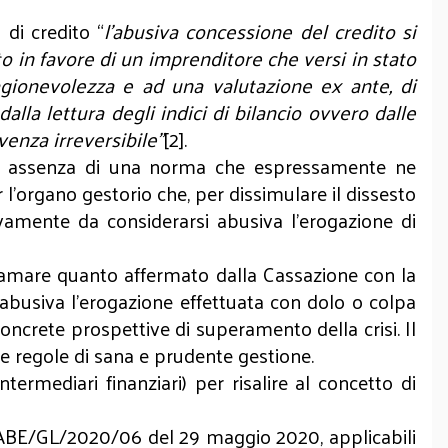
 di credito “
l’abusiva concessione del credito si
 in favore di un imprenditore che versi in stato
agionevolezza e ad una valutazione ex ante, di
alla lettura degli indici di bilancio ovvero dalle
venza irreversibile”
[2].
, in assenza di una norma che espressamente ne
r l’organo gestorio che, per dissimulare il dissesto
ivamente da considerarsi abusiva l’erogazione di
hiamare quanto affermato dalla Cassazione con la
abusiva l’erogazione effettuata con dolo o colpa
oncrete prospettive di superamento della crisi. Il
 le regole di sana e prudente gestione.
termediari finanziari) per risalire al concetto di
 (ABE/GL/2020/06 del 29 maggio 2020, applicabili