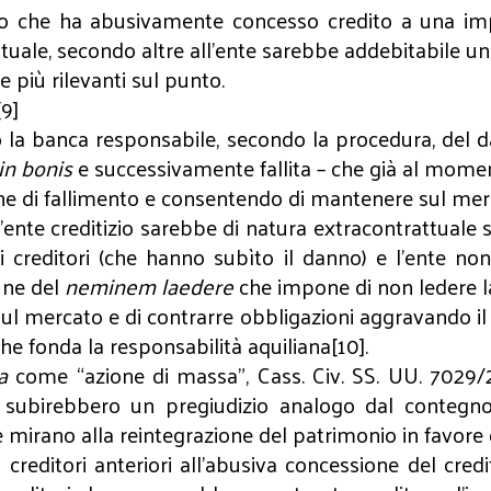
tizio che ha abusivamente concesso credito a una im
uale, secondo altre all’ente sarebbe addebitabile un il
e più rilevanti sul punto.
[9]
zio la banca responsabile, secondo la procedura, del 
in bonis
e successivamente fallita – che già al momen
ione di fallimento e consentendo di mantenere sul me
ente creditizio sarebbe di natura extracontrattuale 
creditori (che hanno subìto il danno) e l’ente non
une del
neminem laedere
che impone di non ledere la s
l mercato e di contrarre obbligazioni aggravando il 
he fonda la responsabilità aquiliana[10].
a
come “azione di massa”, Cass. Civ. SS. UU. 7029/2
i subirebbero un pregiudizio analogo dal contegno 
mirano alla reintegrazione del patrimonio in favore d
i creditori anteriori all’abusiva concessione del cred