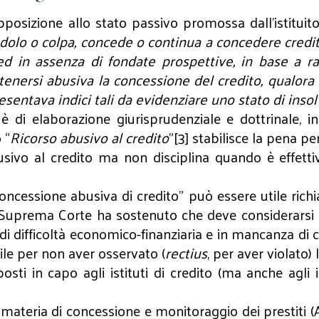
pposizione allo stato passivo promossa dall’istituito
dolo o colpa, concede o continua a concedere credito
d in assenza di fondate prospettive, in base a r
itenersi abusiva la concessione del credito, qualora d
esentava indici tali da evidenziare uno stato di insol
o è di elaborazione giurisprudenziale e dottrinale
 “
Ricorso abusivo al credito
”[3] stabilisce la pena pe
busivo al credito ma non disciplina quando è effett
concessione abusiva di credito” può essere utile ric
a Suprema Corte ha sostenuto che deve considerarsi 
di difficoltà economico-finanziaria e in mancanza di c
ile per non aver osservato (
rectius
, per aver violato)
ti in capo agli istituti di credito (ma anche agli in
n materia di concessione e monitoraggio dei prestiti