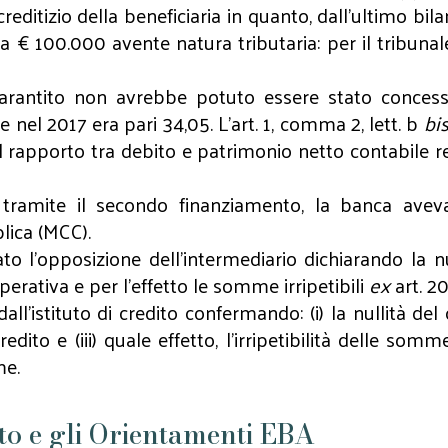
editizio della beneficiaria in quanto, dall’ultimo bila
a € 100.000 avente natura tributaria: per il tribunale
o garantito non avrebbe potuto essere stato conce
nel 2017 era pari 34,05. L’art. 1, comma 2, lett. b
bi
l rapporto tra debito e patrimonio netto contabile r
 tramite il secondo finanziamento, la banca aveva 
blica (MCC).
to l'opposizione dell’intermediario dichiarando la n
mperativa e per l’effetto le somme irripetibili
ex
art. 20
ll’istituto di credito confermando: (i) la nullità de
edito e (iii) quale effetto, l'irripetibilità delle so
me.
ito e gli Orientamenti EBA