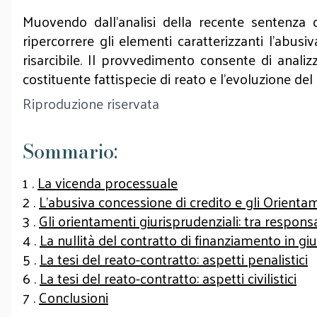
Muovendo dall’analisi della recente sentenza d
ripercorrere gli elementi caratterizzanti l’abusi
risarcibile. Il provvedimento consente di anali
costituente fattispecie di reato e l’evoluzione del
Riproduzione riservata
Sommario:
1 .
La vicenda processuale
2 .
L’abusiva concessione di credito e gli Orient
3 .
Gli orientamenti giurisprudenziali: tra responsa
4 .
La nullità del contratto di finanziamento in g
5 .
La tesi del reato-contratto: aspetti penalistici
6 .
La tesi del reato-contratto: aspetti civilistici
7 .
Conclusioni