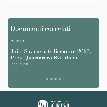
Documenti correlati
MERITO
SAGG
Trib. Siracusa, 6 dicembre 2023,
Conf
Pres. Quartararo Est. Maida
e cr
liqu
leggi di più
appl
leggi d
111 
anco