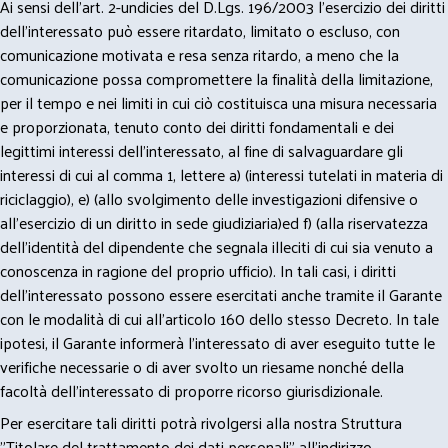
Ai sensi dell’art. 2-undicies del D.Lgs. 196/2003 l’esercizio dei diritti
dell’interessato può essere ritardato, limitato o escluso, con
comunicazione motivata e resa senza ritardo, a meno che la
comunicazione possa compromettere la finalità della limitazione,
per il tempo e nei limiti in cui ciò costituisca una misura necessaria
e proporzionata, tenuto conto dei diritti fondamentali e dei
legittimi interessi dell’interessato, al fine di salvaguardare gli
interessi di cui al comma 1, lettere a) (interessi tutelati in materia di
riciclaggio), e) (allo svolgimento delle investigazioni difensive o
all’esercizio di un diritto in sede giudiziaria)ed f) (alla riservatezza
dell’identità del dipendente che segnala illeciti di cui sia venuto a
conoscenza in ragione del proprio ufficio). In tali casi, i diritti
dell’interessato possono essere esercitati anche tramite il Garante
con le modalità di cui all’articolo 160 dello stesso Decreto. In tale
ipotesi, il Garante informerà l’interessato di aver eseguito tutte le
verifiche necessarie o di aver svolto un riesame nonché della
facoltà dell’interessato di proporre ricorso giurisdizionale.
Per esercitare tali diritti potrà rivolgersi alla nostra Struttura
"Titolare del trattamento dei dati personali" all'indirizzo