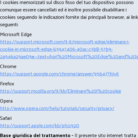
I cookies memorizzati sul disco fisso del tuo dispositivo possono
comunque essere cancellati ed è inoltre possibile disabilitare i
cookies seguendo le indicazioni fornite dai principali browser, ai link
seguenti:
Microsoft Edge
https://support.microsoft.com/it-it/microsoft-edge/eliminare-i-
cookie-in-microsoft-edge-63947406-40ac-c3b8-57b9-
2a946a29ae09#:~:text=Apri%20Microsoft%20Edge%20and%20se
Chrome
https://support.google.com/chrome/answer/95647?hl=it
Firefox
http://support.mozilla.org/it/kb/Eliminare%20i%20cookie
Opera
http://www.opera.com/help/tutorials/security/privacy/
Safari
http://support.apple.com/kb/ph11920
Base giuridica del trattamento -
Il presente sito internet tratta