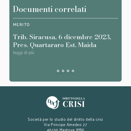
Documenti correlati
MERITO
SAGG
Trib. Siracusa, 6 dicembre 2023,
Conf
Pres. Quartararo Est. Maida
e cr
liqu
leggi di più
appl
leggi d
111 
anco
Società per lo studio del diritto della crisi
Via Principe Amedeo 27
46100 Mantova (MN)