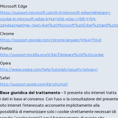
Microsoft Edge
https://support.microsoft.com/it-it/microsoft-edge/eliminare-i-
cookie-in-microsoft-edge-63947406-40ac-c3b8-57b9-
2a946a29ae09#:~:text=Apri%20Microsoft%20Edge%20and%20se
Chrome
https://support.google.com/chrome/answer/95647?hl=it
Firefox
http://support.mozilla.org/it/kb/Eliminare%20i%20cookie
Opera
http://www.opera.com/help/tutorials/security/privacy/
Safari
http://support.apple.com/kb/ph11920
Base giuridica del trattamento -
Il presente sito internet tratta
i dati in base al consenso. Con l'uso o la consultazione del presente
sito internet l’interessato acconsente implicitamente alla
possibilità di memorizzare solo i cookie strettamente necessari (di
seguito “cookie tecnici”) per il funzionamento di questo sito.