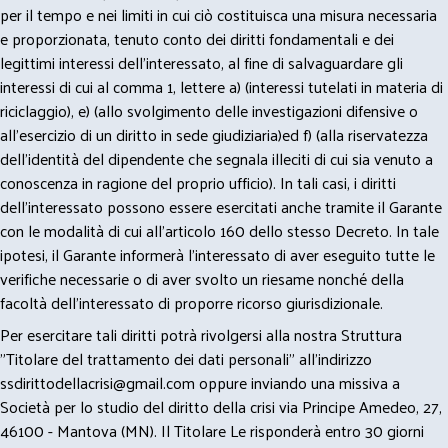
per il tempo e nei limiti in cui ciò costituisca una misura necessaria
e proporzionata, tenuto conto dei diritti fondamentali e dei
legittimi interessi dell’interessato, al fine di salvaguardare gli
interessi di cui al comma 1, lettere a) (interessi tutelati in materia di
riciclaggio), e) (allo svolgimento delle investigazioni difensive o
all’esercizio di un diritto in sede giudiziaria)ed f) (alla riservatezza
dell’identità del dipendente che segnala illeciti di cui sia venuto a
conoscenza in ragione del proprio ufficio). In tali casi, i diritti
dell’interessato possono essere esercitati anche tramite il Garante
con le modalità di cui all’articolo 160 dello stesso Decreto. In tale
ipotesi, il Garante informerà l’interessato di aver eseguito tutte le
verifiche necessarie o di aver svolto un riesame nonché della
facoltà dell’interessato di proporre ricorso giurisdizionale.
Per esercitare tali diritti potrà rivolgersi alla nostra Struttura
"Titolare del trattamento dei dati personali" all'indirizzo
ssdirittodellacrisi@gmail.com
oppure inviando una missiva a
Società per lo studio del diritto della crisi via Principe Amedeo, 27,
46100 - Mantova (MN). Il Titolare Le risponderà entro 30 giorni