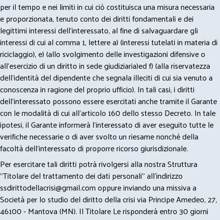
per il tempo e nei limiti in cui ciò costituisca una misura necessaria
e proporzionata, tenuto conto dei diritti fondamentali e dei
legittimi interessi dell’interessato, al fine di salvaguardare gli
interessi di cui al comma 1, lettere a) (interessi tutelati in materia di
riciclaggio), e) (allo svolgimento delle investigazioni difensive o
all’esercizio di un diritto in sede giudiziaria)ed f) (alla riservatezza
dell’identità del dipendente che segnala illeciti di cui sia venuto a
conoscenza in ragione del proprio ufficio). In tali casi, i diritti
dell’interessato possono essere esercitati anche tramite il Garante
con le modalità di cui all’articolo 160 dello stesso Decreto. In tale
ipotesi, il Garante informerà l’interessato di aver eseguito tutte le
verifiche necessarie o di aver svolto un riesame nonché della
facoltà dell’interessato di proporre ricorso giurisdizionale.
Per esercitare tali diritti potrà rivolgersi alla nostra Struttura
"Titolare del trattamento dei dati personali" all'indirizzo
ssdirittodellacrisi@gmail.com
oppure inviando una missiva a
Società per lo studio del diritto della crisi via Principe Amedeo, 27,
46100 - Mantova (MN). Il Titolare Le risponderà entro 30 giorni