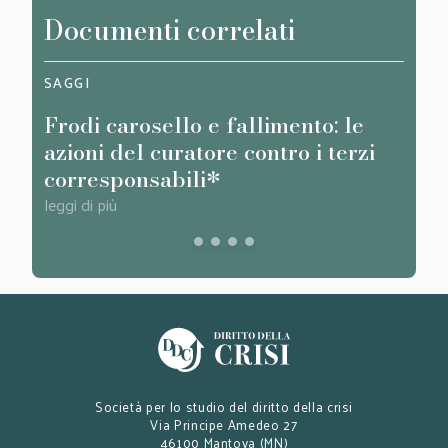
Documenti correlati
SAGGI
LEGIT
Frodi carosello e fallimento: le
Cass., Sez.
azioni del curatore contro i terzi
2020
corresponsabili*
Cap
leggi di più
leggi d
Società per lo studio del diritto della crisi
Via Principe Amedeo 27
46100 Mantova (MN)