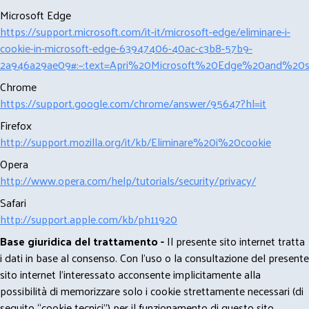
Microsoft Edge
https://support.microsoft.com/it-it/microsoft-edge/eliminare-i-
cookie-in-microsoft-edge-63947406-40ac-c3b8-57b9-
2a946a29ae09#:~:text=Apri%20Microsoft%20Edge%20and%20se
Chrome
https://support.google.com/chrome/answer/95647?hl=it
Firefox
http://support.mozilla.org/it/kb/Eliminare%20i%20cookie
Opera
http://www.opera.com/help/tutorials/security/privacy/
Safari
http://support.apple.com/kb/ph11920
Base giuridica del trattamento -
Il presente sito internet tratta
i dati in base al consenso. Con l'uso o la consultazione del presente
sito internet l’interessato acconsente implicitamente alla
possibilità di memorizzare solo i cookie strettamente necessari (di
seguito “cookie tecnici”) per il funzionamento di questo sito.