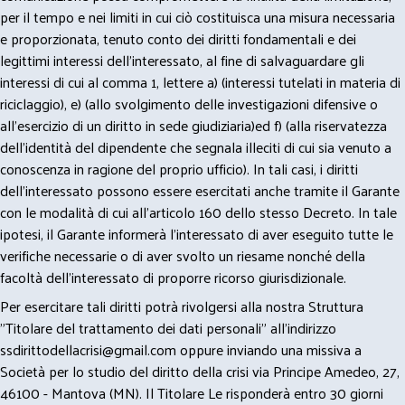
per il tempo e nei limiti in cui ciò costituisca una misura necessaria
e proporzionata, tenuto conto dei diritti fondamentali e dei
legittimi interessi dell’interessato, al fine di salvaguardare gli
interessi di cui al comma 1, lettere a) (interessi tutelati in materia di
riciclaggio), e) (allo svolgimento delle investigazioni difensive o
all’esercizio di un diritto in sede giudiziaria)ed f) (alla riservatezza
dell’identità del dipendente che segnala illeciti di cui sia venuto a
conoscenza in ragione del proprio ufficio). In tali casi, i diritti
dell’interessato possono essere esercitati anche tramite il Garante
con le modalità di cui all’articolo 160 dello stesso Decreto. In tale
ipotesi, il Garante informerà l’interessato di aver eseguito tutte le
verifiche necessarie o di aver svolto un riesame nonché della
facoltà dell’interessato di proporre ricorso giurisdizionale.
Per esercitare tali diritti potrà rivolgersi alla nostra Struttura
"Titolare del trattamento dei dati personali" all'indirizzo
ssdirittodellacrisi@gmail.com
oppure inviando una missiva a
Società per lo studio del diritto della crisi via Principe Amedeo, 27,
46100 - Mantova (MN). Il Titolare Le risponderà entro 30 giorni