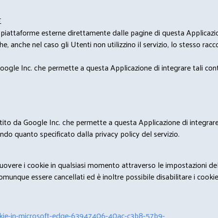
E
u piattaforme esterne direttamente dalle pagine di questa Applicazion
e, anche nel caso gli Utenti non utilizzino il servizio, lo stesso raccol
ogle Inc. che permette a questa Applicazione di integrare tali conte
estito da Google Inc. che permette a questa Applicazione di integrare 
condo quanto specificato dalla privacy policy del servizio.
rimuovere i cookie in qualsiasi momento attraverso le impostazioni de
unque essere cancellati ed è inoltre possibile disabilitare i cookies 
cookie-in-microsoft-edge-63947406-40ac-c3b8-57b9-