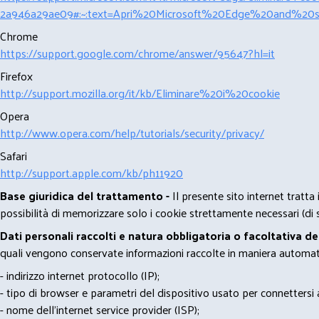
2a946a29ae09#:~:text=Apri%20Microsoft%20Edge%20and%20se
Chrome
https://support.google.com/chrome/answer/95647?hl=it
Firefox
http://support.mozilla.org/it/kb/Eliminare%20i%20cookie
Opera
http://www.opera.com/help/tutorials/security/privacy/
Safari
http://support.apple.com/kb/ph11920
Base giuridica del trattamento -
Il presente sito internet tratta
possibilità di memorizzare solo i cookie strettamente necessari (di s
Dati personali raccolti e natura obbligatoria o facoltativa d
quali vengono conservate informazioni raccolte in maniera automatiz
- indirizzo internet protocollo (IP);
- tipo di browser e parametri del dispositivo usato per connettersi a
- nome dell'internet service provider (ISP);