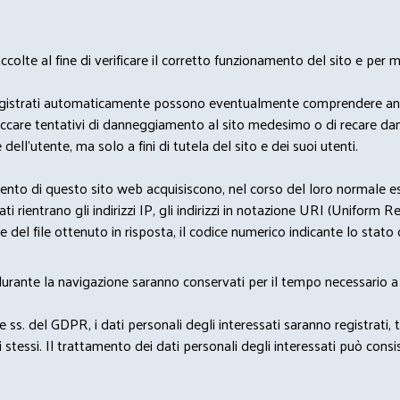
lte al fine di verificare il corretto funzionamento del sito e per mo
i dati registrati automaticamente possono eventualmente comprendere a
bloccare tentativi di danneggiamento al sito medesimo o di recare da
 dell'utente, ma solo a fini di tutela del sito e dei suoi utenti.
nto di questo sito web acquisiscono, nel corso del loro normale eserc
rientrano gli indirizzi IP, gli indirizzi in notazione URI (Uniform Resou
del file ottenuto in risposta, il codice numerico indicante lo stato de
 durante la navigazione saranno conservati per il tempo necessario a 
2 e ss. del GDPR, i dati personali degli interessati saranno registrati, 
 stessi. Il trattamento dei dati personali degli interessati può con