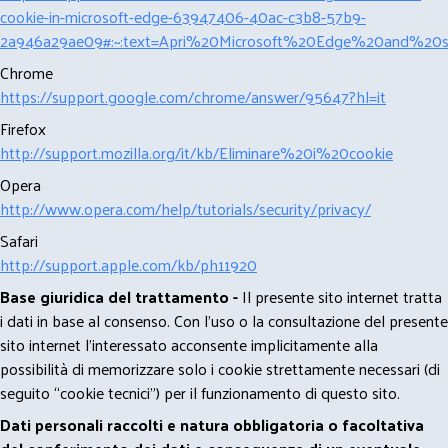
cookie-in-microsoft-edge-63947406-40ac-c3b8-57b9-
2a946a29ae09#:~:text=Apri%20Microsoft%20Edge%20and%20se
Chrome
https://support.google.com/chrome/answer/95647?hl=it
Firefox
http://support.mozilla.org/it/kb/Eliminare%20i%20cookie
Opera
http://www.opera.com/help/tutorials/security/privacy/
Safari
http://support.apple.com/kb/ph11920
Base giuridica del trattamento -
Il presente sito internet tratta
i dati in base al consenso. Con l'uso o la consultazione del presente
sito internet l’interessato acconsente implicitamente alla
possibilità di memorizzare solo i cookie strettamente necessari (di
seguito “cookie tecnici”) per il funzionamento di questo sito.
Dati personali raccolti e natura obbligatoria o facoltativa