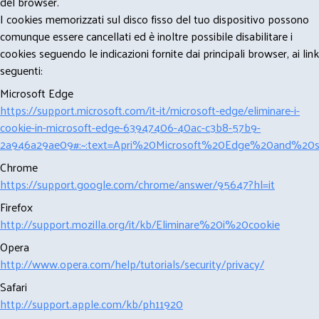
del browser.
I cookies memorizzati sul disco fisso del tuo dispositivo possono
comunque essere cancellati ed è inoltre possibile disabilitare i
cookies seguendo le indicazioni fornite dai principali browser, ai link
seguenti:
Microsoft Edge
https://support.microsoft.com/it-it/microsoft-edge/eliminare-i-
cookie-in-microsoft-edge-63947406-40ac-c3b8-57b9-
2a946a29ae09#:~:text=Apri%20Microsoft%20Edge%20and%20se
Chrome
https://support.google.com/chrome/answer/95647?hl=it
Firefox
http://support.mozilla.org/it/kb/Eliminare%20i%20cookie
Opera
http://www.opera.com/help/tutorials/security/privacy/
Safari
http://support.apple.com/kb/ph11920