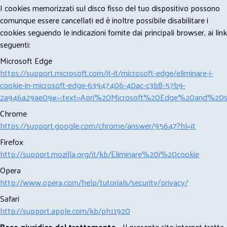
I cookies memorizzati sul disco fisso del tuo dispositivo possono
comunque essere cancellati ed è inoltre possibile disabilitare i
cookies seguendo le indicazioni fornite dai principali browser, ai link
seguenti:
Microsoft Edge
https://support.microsoft.com/it-it/microsoft-edge/eliminare-i-
cookie-in-microsoft-edge-63947406-40ac-c3b8-57b9-
2a946a29ae09#:~:text=Apri%20Microsoft%20Edge%20and%20se
Chrome
https://support.google.com/chrome/answer/95647?hl=it
Firefox
http://support.mozilla.org/it/kb/Eliminare%20i%20cookie
Opera
http://www.opera.com/help/tutorials/security/privacy/
Safari
http://support.apple.com/kb/ph11920
Base giuridica del trattamento -
Il presente sito internet tratta