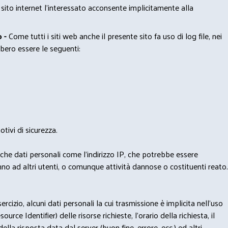
 sito internet l’interessato acconsente implicitamente alla
 -
Come tutti i siti web anche il presente sito fa uso di log file, nei
bero essere le seguenti:
tivi di sicurezza.
nche dati personali come l'indirizzo IP, che potrebbe essere
nno ad altri utenti, o comunque attività dannose o costituenti reato.
izio, alcuni dati personali la cui trasmissione è implicita nell'uso
rce Identifier) delle risorse richieste, l'orario della richiesta, il
lla risposta data dal server (buon fine, errore, ecc.) ed altri