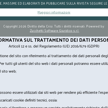
, MASSIME ED ELABORATI DA PUBBLICARE SULLA RIVISTA SEGUIRE LE
Maggiori informazioni
Copyright 2026 Diritto della Crisi. Tutti i diritti riservati. Powered by:
Zucchetti Software Giuridico s.r.l.
ORMATIVA SUL TRATTAMENTO DEI DATI PERSO
Articoli 12 e ss. del Regolamento (UE) 2016/679 (GDPR)
ione del sito con riferimento al trattamento dei dati personali degl
Per tutti gli utenti del sito web i dati personali potranno essere utili
l sito web;
ossono essere utilizzati dai siti web per rendere più efficiente l'espe
ricati cookie definiti tecnici, ossia:
saria al fornitore a erogare un servizio esplicitamente richiesto dall