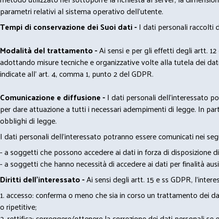
parametri relativi al sistema operativo dell'utente.
Tempi di conservazione dei Suoi dati -
I dati personali raccolti
Modalità del trattamento -
Ai sensi e per gli effetti degli artt. 1
adottando misure tecniche e organizzative volte alla tutela dei dati
indicate all' art. 4, comma 1, punto 2 del GDPR.
Comunicazione e diffusione -
I dati personali dell’interessato 
per dare attuazione a tutti i necessari adempimenti di legge. In part
obblighi di legge.
I dati personali dell’interessato potranno essere comunicati nei seg
- a soggetti che possono accedere ai dati in forza di disposizione di
- a soggetti che hanno necessità di accedere ai dati per finalità ausil
Diritti dell’interessato -
Ai sensi degli artt. 15 e ss GDPR, l’interes
1. accesso: conferma o meno che sia in corso un trattamento dei dati
o ripetitive;
2. rettifica: correggere/ottenere la correzione dei dati personali se e