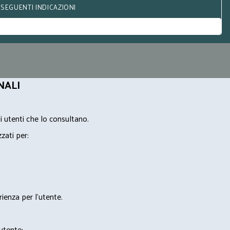
 SEGUENTI INDICAZIONI
NALI
i utenti che lo consultano.
zzati per:
rienza per l'utente.
'utente;