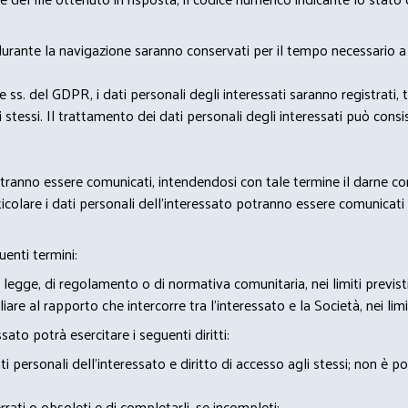
 durante la navigazione saranno conservati per il tempo necessario a 
2 e ss. del GDPR, i dati personali degli interessati saranno registrati, 
 stessi. Il trattamento dei dati personali degli interessati può con
potranno essere comunicati, intendendosi con tale termine il darne c
icolare i dati personali dell’interessato potranno essere comunicati a
uenti termini:
 legge, di regolamento o di normativa comunitaria, nei limiti previst
iare al rapporto che intercorre tra l’interessato e la Società, nei lim
sato potrà esercitare i seguenti diritti:
 personali dell’interessato e diritto di accesso agli stessi; non è 
rrati o obsoleti e di completarli, se incompleti;