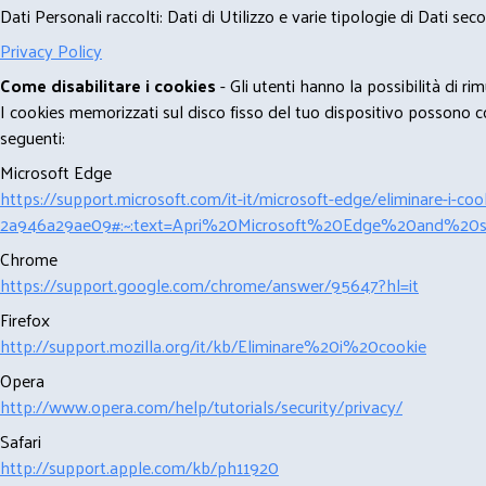
Dati Personali raccolti: Dati di Utilizzo e varie tipologie di Dati se
Privacy Policy
Come disabilitare i cookies
- Gli utenti hanno la possibilità di 
I cookies memorizzati sul disco fisso del tuo dispositivo possono com
seguenti:
Microsoft Edge
https://support.microsoft.com/it-it/microsoft-edge/eliminare-i-
2a946a29ae09#:~:text=Apri%20Microsoft%20Edge%20and%20se
Chrome
https://support.google.com/chrome/answer/95647?hl=it
Firefox
http://support.mozilla.org/it/kb/Eliminare%20i%20cookie
Opera
http://www.opera.com/help/tutorials/security/privacy/
Safari
http://support.apple.com/kb/ph11920