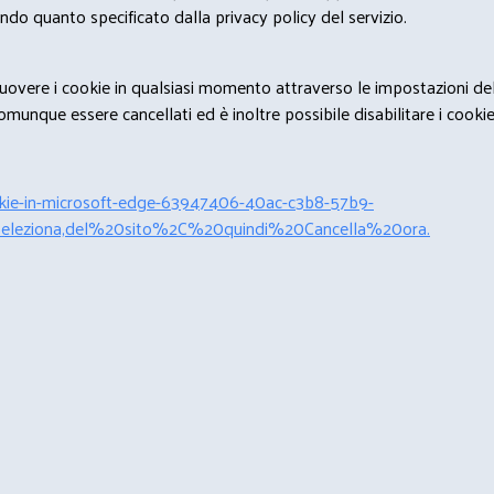
condo quanto specificato dalla privacy policy del servizio.
rimuovere i cookie in qualsiasi momento attraverso le impostazioni de
unque essere cancellati ed è inoltre possibile disabilitare i cookies 
cookie-in-microsoft-edge-63947406-40ac-c3b8-57b9-
leziona,del%20sito%2C%20quindi%20Cancella%20ora.