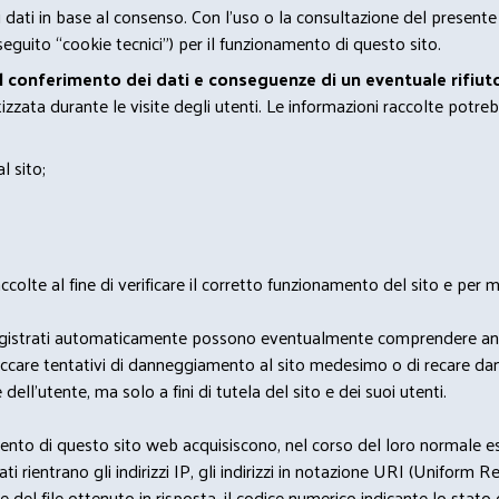
 i dati in base al consenso. Con l'uso o la consultazione del presente
eguito “cookie tecnici”) per il funzionamento di questo sito.
el conferimento dei dati e conseguenze di un eventuale rifiuto
zata durante le visite degli utenti. Le informazioni raccolte potreb
l sito;
lte al fine di verificare il corretto funzionamento del sito e per mo
i dati registrati automaticamente possono eventualmente comprendere a
bloccare tentativi di danneggiamento al sito medesimo o di recare da
 dell'utente, ma solo a fini di tutela del sito e dei suoi utenti.
nto di questo sito web acquisiscono, nel corso del loro normale eserc
rientrano gli indirizzi IP, gli indirizzi in notazione URI (Uniform Resou
del file ottenuto in risposta, il codice numerico indicante lo stato de