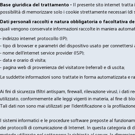
Base giuridica del trattamento -
Il presente sito internet tratta
possibilità di memorizzare solo i cookie strettamente necessari (di s
Dati personali raccolti e natura obbligatoria o facoltativa d
quali vengono conservate informazioni raccolte in maniera automatiz
- indirizzo internet protocollo (IP);
- tipo di browser e parametri del dispositivo usato per connettersi a
- nome dell'internet service provider (ISP);
- data e orario di visita;
- pagina web di provenienza del visitatore (referral) e di uscita;
Le suddette informazioni sono trattate in forma automatizzata e racco
Ai fini di sicurezza (filtri antispam, firewall, rilevazione virus), 
utilizzato, conformemente alle leggi vigenti in materia, al fine di 
Tali dati non sono mai utilizzati per l'identificazione o la profilazione
I sistemi informatici e le procedure software preposte al funzioname
dei protocolli di comunicazione di Internet. In questa categoria di dati 
metodo utilizzato nel sottoporre la richiesta al server, la dimensione 