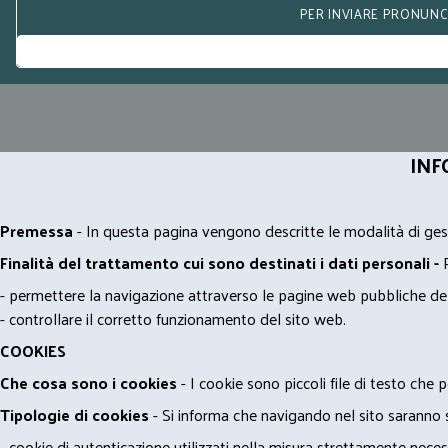
PER INVIARE PRONUNCE
INF
Premessa
- In questa pagina vengono descritte le modalità di gest
Finalità del trattamento cui sono destinati i dati personali -
- permettere la navigazione attraverso le pagine web pubbliche de
- controllare il corretto funzionamento del sito web.
COOKIES
Che cosa sono i cookies
- I cookie sono piccoli file di testo che p
Tipologie di cookies
- Si informa che navigando nel sito saranno sca
- cookie di autenticazione utilizzati nella misura strettamente neces