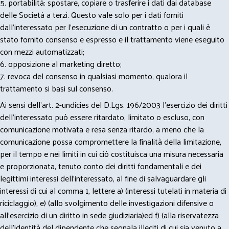
5. portabilità: spostare, copiare o trasferire i dati dai database
delle Società a terzi. Questo vale solo per i dati forniti
dall’interessato per l’esecuzione di un contratto o per i quali è
stato fornito consenso e espresso e il trattamento viene eseguito
con mezzi automatizzati;
6. opposizione al marketing diretto;
7. revoca del consenso in qualsiasi momento, qualora il
trattamento si basi sul consenso.
Ai sensi dell’art. 2-undicies del D.Lgs. 196/2003 l’esercizio dei diritti
dell’interessato può essere ritardato, limitato o escluso, con
comunicazione motivata e resa senza ritardo, a meno che la
comunicazione possa compromettere la finalità della limitazione,
per il tempo e nei limiti in cui ciò costituisca una misura necessaria
e proporzionata, tenuto conto dei diritti fondamentali e dei
legittimi interessi dell’interessato, al fine di salvaguardare gli
interessi di cui al comma 1, lettere a) (interessi tutelati in materia di
riciclaggio), e) (allo svolgimento delle investigazioni difensive o
all’esercizio di un diritto in sede giudiziaria)ed f) (alla riservatezza
dell’identità del dipendente che segnala illeciti di cui sia venuto a