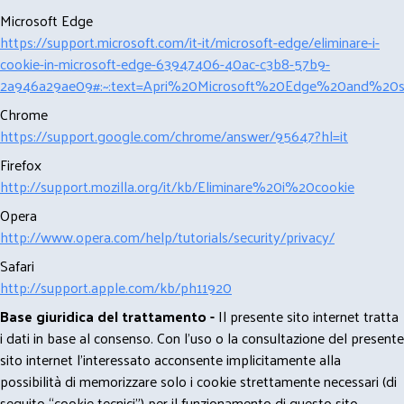
Microsoft Edge
https://support.microsoft.com/it-it/microsoft-edge/eliminare-i-
cookie-in-microsoft-edge-63947406-40ac-c3b8-57b9-
2a946a29ae09#:~:text=Apri%20Microsoft%20Edge%20and%20se
Chrome
https://support.google.com/chrome/answer/95647?hl=it
Firefox
http://support.mozilla.org/it/kb/Eliminare%20i%20cookie
Opera
http://www.opera.com/help/tutorials/security/privacy/
Safari
http://support.apple.com/kb/ph11920
Base giuridica del trattamento -
Il presente sito internet tratta
i dati in base al consenso. Con l'uso o la consultazione del presente
sito internet l’interessato acconsente implicitamente alla
possibilità di memorizzare solo i cookie strettamente necessari (di
seguito “cookie tecnici”) per il funzionamento di questo sito.