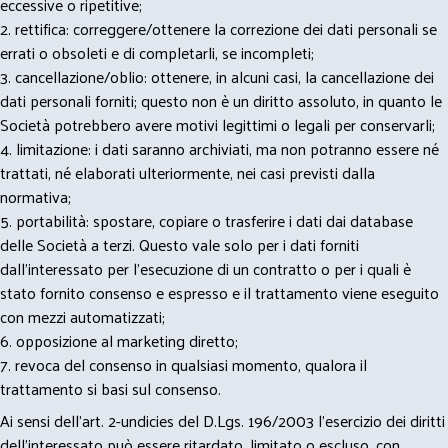
eccessive o ripetitive;
2. rettifica: correggere/ottenere la correzione dei dati personali se
errati o obsoleti e di completarli, se incompleti;
3. cancellazione/oblio: ottenere, in alcuni casi, la cancellazione dei
dati personali forniti; questo non è un diritto assoluto, in quanto le
Società potrebbero avere motivi legittimi o legali per conservarli;
4. limitazione: i dati saranno archiviati, ma non potranno essere né
trattati, né elaborati ulteriormente, nei casi previsti dalla
normativa;
5. portabilità: spostare, copiare o trasferire i dati dai database
delle Società a terzi. Questo vale solo per i dati forniti
dall’interessato per l’esecuzione di un contratto o per i quali è
stato fornito consenso e espresso e il trattamento viene eseguito
con mezzi automatizzati;
6. opposizione al marketing diretto;
7. revoca del consenso in qualsiasi momento, qualora il
trattamento si basi sul consenso.
Ai sensi dell’art. 2-undicies del D.Lgs. 196/2003 l’esercizio dei diritti
dell’interessato può essere ritardato, limitato o escluso, con