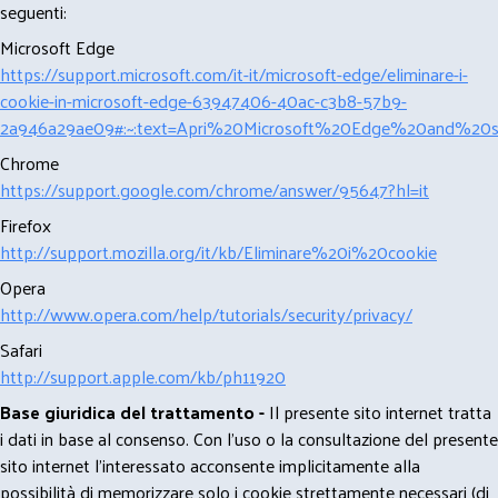
seguenti:
Microsoft Edge
https://support.microsoft.com/it-it/microsoft-edge/eliminare-i-
cookie-in-microsoft-edge-63947406-40ac-c3b8-57b9-
2a946a29ae09#:~:text=Apri%20Microsoft%20Edge%20and%20se
Chrome
https://support.google.com/chrome/answer/95647?hl=it
Firefox
http://support.mozilla.org/it/kb/Eliminare%20i%20cookie
Opera
http://www.opera.com/help/tutorials/security/privacy/
Safari
http://support.apple.com/kb/ph11920
Base giuridica del trattamento -
Il presente sito internet tratta
i dati in base al consenso. Con l'uso o la consultazione del presente
sito internet l’interessato acconsente implicitamente alla
possibilità di memorizzare solo i cookie strettamente necessari (di