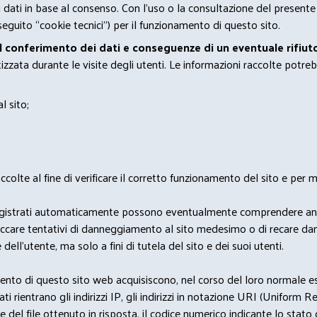
 i dati in base al consenso. Con l'uso o la consultazione del presente
eguito “cookie tecnici”) per il funzionamento di questo sito.
el conferimento dei dati e conseguenze di un eventuale rifiuto
zata durante le visite degli utenti. Le informazioni raccolte potreb
l sito;
lte al fine di verificare il corretto funzionamento del sito e per mo
i dati registrati automaticamente possono eventualmente comprendere a
bloccare tentativi di danneggiamento al sito medesimo o di recare da
 dell'utente, ma solo a fini di tutela del sito e dei suoi utenti.
nto di questo sito web acquisiscono, nel corso del loro normale eserc
rientrano gli indirizzi IP, gli indirizzi in notazione URI (Uniform Resou
del file ottenuto in risposta, il codice numerico indicante lo stato de