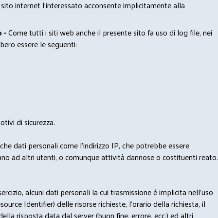
 sito internet l’interessato acconsente implicitamente alla
 -
Come tutti i siti web anche il presente sito fa uso di log file, nei
bero essere le seguenti:
tivi di sicurezza.
nche dati personali come l'indirizzo IP, che potrebbe essere
nno ad altri utenti, o comunque attività dannose o costituenti reato.
izio, alcuni dati personali la cui trasmissione è implicita nell'uso
rce Identifier) delle risorse richieste, l'orario della richiesta, il
lla risposta data dal server (buon fine, errore, ecc.) ed altri