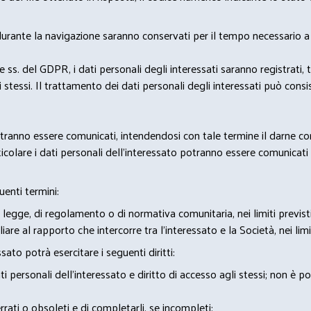
 durante la navigazione saranno conservati per il tempo necessario a 
2 e ss. del GDPR, i dati personali degli interessati saranno registrati, 
 stessi. Il trattamento dei dati personali degli interessati può con
potranno essere comunicati, intendendosi con tale termine il darne c
icolare i dati personali dell’interessato potranno essere comunicati a
uenti termini:
 legge, di regolamento o di normativa comunitaria, nei limiti previst
iare al rapporto che intercorre tra l’interessato e la Società, nei lim
sato potrà esercitare i seguenti diritti:
 personali dell’interessato e diritto di accesso agli stessi; non è 
rrati o obsoleti e di completarli, se incompleti;