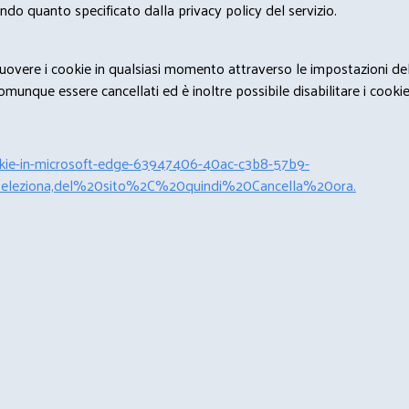
condo quanto specificato dalla privacy policy del servizio.
rimuovere i cookie in qualsiasi momento attraverso le impostazioni de
unque essere cancellati ed è inoltre possibile disabilitare i cookies 
cookie-in-microsoft-edge-63947406-40ac-c3b8-57b9-
leziona,del%20sito%2C%20quindi%20Cancella%20ora.