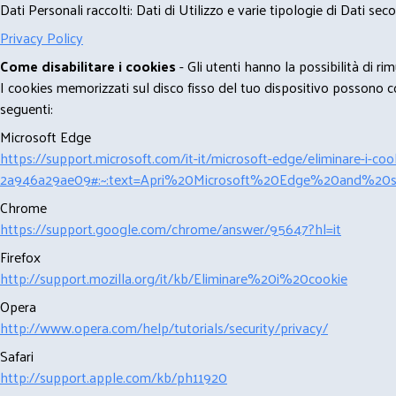
Dati Personali raccolti: Dati di Utilizzo e varie tipologie di Dati se
Privacy Policy
Come disabilitare i cookies
- Gli utenti hanno la possibilità di 
I cookies memorizzati sul disco fisso del tuo dispositivo possono com
seguenti:
Microsoft Edge
https://support.microsoft.com/it-it/microsoft-edge/eliminare-i-
2a946a29ae09#:~:text=Apri%20Microsoft%20Edge%20and%20se
Chrome
https://support.google.com/chrome/answer/95647?hl=it
Firefox
http://support.mozilla.org/it/kb/Eliminare%20i%20cookie
Opera
http://www.opera.com/help/tutorials/security/privacy/
Safari
http://support.apple.com/kb/ph11920