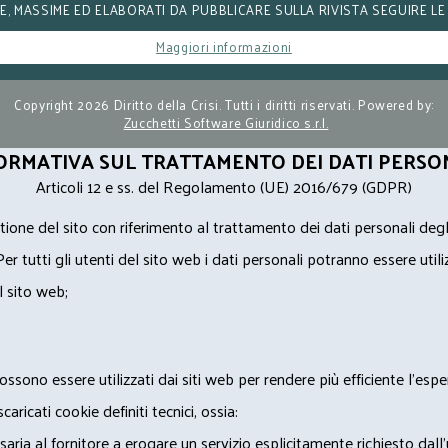
, MASSIME ED ELABORATI DA PUBBLICARE SULLA RIVISTA SEGUIRE LE
Maggiori informazioni
Copyright 2026 Diritto della Crisi. Tutti i diritti riservati. Powered by:
Zucchetti Software Giuridico s.r.l.
ORMATIVA SUL TRATTAMENTO DEI DATI PERSO
Articoli 12 e ss. del Regolamento (UE) 2016/679 (GDPR)
ione del sito con riferimento al trattamento dei dati personali degl
Per tutti gli utenti del sito web i dati personali potranno essere utili
l sito web;
ossono essere utilizzati dai siti web per rendere più efficiente l'espe
ricati cookie definiti tecnici, ossia:
saria al fornitore a erogare un servizio esplicitamente richiesto dall