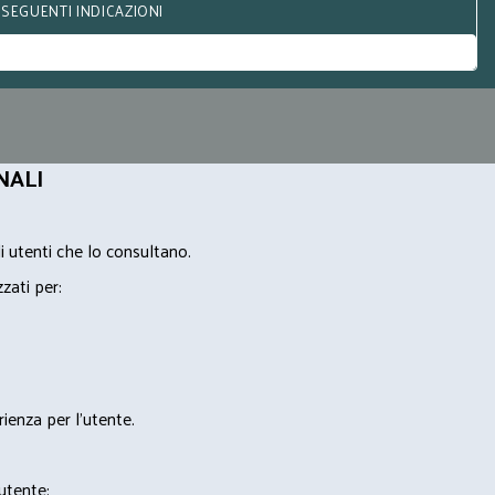
 SEGUENTI INDICAZIONI
NALI
i utenti che lo consultano.
zzati per:
rienza per l'utente.
'utente;