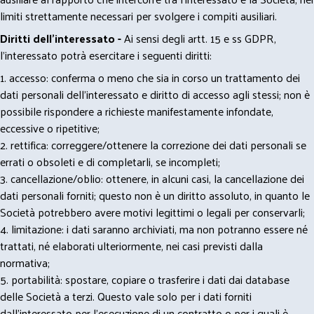
limiti strettamente necessari per svolgere i compiti ausiliari.
Diritti dell’interessato -
Ai sensi degli artt. 15 e ss GDPR,
l’interessato potrà esercitare i seguenti diritti:
1. accesso: conferma o meno che sia in corso un trattamento dei
dati personali dell’interessato e diritto di accesso agli stessi; non è
possibile rispondere a richieste manifestamente infondate,
eccessive o ripetitive;
2. rettifica: correggere/ottenere la correzione dei dati personali se
errati o obsoleti e di completarli, se incompleti;
3. cancellazione/oblio: ottenere, in alcuni casi, la cancellazione dei
dati personali forniti; questo non è un diritto assoluto, in quanto le
Società potrebbero avere motivi legittimi o legali per conservarli;
4. limitazione: i dati saranno archiviati, ma non potranno essere né
trattati, né elaborati ulteriormente, nei casi previsti dalla
normativa;
5. portabilità: spostare, copiare o trasferire i dati dai database
delle Società a terzi. Questo vale solo per i dati forniti
dall’interessato per l’esecuzione di un contratto o per i quali è